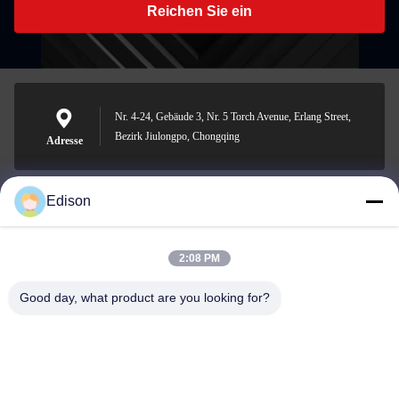
Reichen Sie ein
Nr. 4-24, Gebäude 3, Nr. 5 Torch Avenue, Erlang Street,
Bezirk Jiulongpo, Chongqing
Adresse
Edison
edisonzhan666@163.com
E-Mail-Adresse
2:08 PM
Good day, what product are you looking for?
0086-10-8299323-92
Telefon