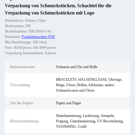
Verpackung von Schmuckstücken, Schachtel für die
Verpackung von Schmuckstücken mit Logo
Herkunftsort: Hainan, China
Markenname: HB
Modellnummer: HB230418-141
Dokument:
Produktbroschüre PDF
Min Bestellmenge: 500 Stück
Preis: $0.85/pieces 500-4999 pieces
Verpackung Informationen: Kartons
1Industriezwecke:
Schmuck und Uhr und Brille
BRACELETS, HALSENKLÄSSE, Ohrringe,
2Verwendung:
Ringe, Uhren, Brillen, Edelsteine, andere
Schmuckwaren und Uhren
3Art der Papiere:
Papier und Pappe
Mattelaminierung, Lackierung, Stempeln,
4Druckverarbeitung:
Prägung, Glanzlaminierung, UV-Beschichtung,
VANISHING, Goldf