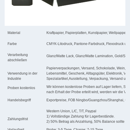
Material
Kraftpapier, Papierplatten, Kunstpapier, Wellpappe, 
Farbe
CMYK-Litodruck, Pantone-Farbdruck, Flexodruck un
Verarbeitung
Glanz/Matte Lack, Glanz/Matte Lamination, Gold/Slive
abschließen
Papierverpackungen, Versand, Schokolade, Wein, Ko
Verwendung in der
Lebensmittel, Geschenk, Alltagsgüter, Elektronik, Ve
Industrie
Spezialartikel,Ausstellung, Verpackung, Versand usw
Wir können kostenlose Proben auf Lager liefern, Sie
Proben kostenlos
nach Erhalt der Probe erteilt wird, werden wir die V
Handelsbegriff
Exportpreise, FOB Ningbo/Guangzhou/Shanghai, CF
Western Union, L/C, T/T, Paypal
1) Vollständige Zahlung für Lagerbestände.
Zahlungsfrist
2) 50% Betrag als Anzahlung, 50% Balance sollte vo
Vorlaufzeit
Probe: 3-5 Tage, Charge: 7-15 Tage