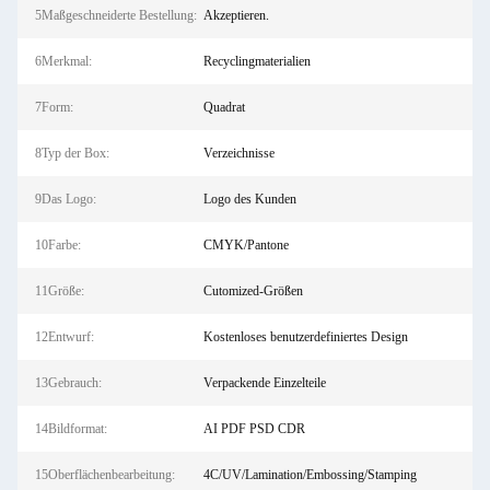
5Maßgeschneiderte Bestellung:
Akzeptieren.
6Merkmal:
Recyclingmaterialien
7Form:
Quadrat
8Typ der Box:
Verzeichnisse
9Das Logo:
Logo des Kunden
10Farbe:
CMYK/Pantone
11Größe:
Cutomized-Größen
12Entwurf:
Kostenloses benutzerdefiniertes Design
13Gebrauch:
Verpackende Einzelteile
14Bildformat:
AI PDF PSD CDR
15Oberflächenbearbeitung:
4C/UV/Lamination/Embossing/Stamping