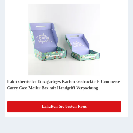
Personalisierter Versandkarton Rosa Bedruckt Wellkarton
Postpapier Luxus Abonnementfach
Erhalten Sie besten Preis