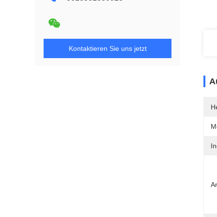
Kontaktieren Sie uns jetzt
A
He
M
I
Ar