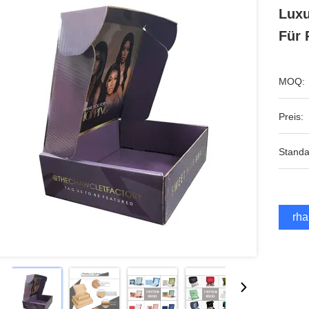
Luxu
Für 
MOQ:
Preis:
Standa
Erha