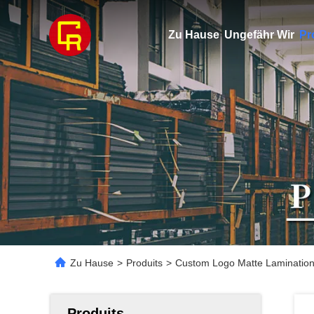
Zu Hause
Ungefähr Wir
Pr
Zu Hause
>
Produits
>
Custom Logo Matte Lamination
Produits