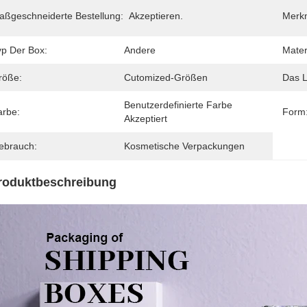
aßgeschneiderte Bestellung:
Akzeptieren.
Merk
yp Der Box:
Andere
Mater
röße:
Cutomized-Größen
Das 
Benutzerdefinierte Farbe 
arbe:
Form
Akzeptiert
ebrauch:
Kosmetische Verpackungen
roduktbeschreibung