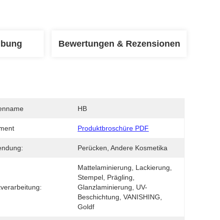
ibung
Bewertungen & Rezensionen
enname
HB
ment
Produktbroschüre PDF
endung:
Perücken, Andere Kosmetika
Mattelaminierung, Lackierung, 
Stempel, Prägling, 
verarbeitung:
Glanzlaminierung, UV-
Beschichtung, VANISHING, 
Goldf