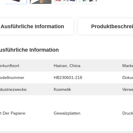
Ausführliche Information
Produktbeschre
usführliche Information
rkunftsort
Hainan, China
Mark
odellnummer
HB230601-218
Doku
ndustriezwecke:
Kosmetik
Verw
t Der Papiere:
Gewalzplatten
Druck