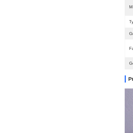
M
T
G
F
G
P