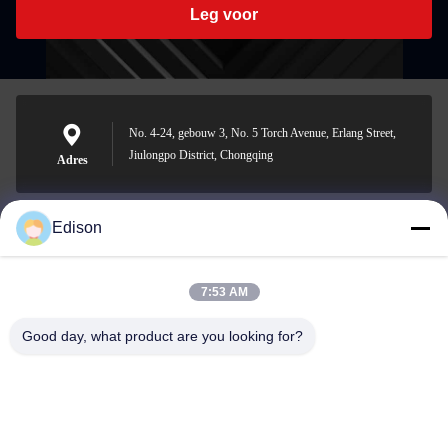
Leg voor
No. 4-24, gebouw 3, No. 5 Torch Avenue, Erlang Street,
Jiulongpo District, Chongqing
Adres
Edison
edisonzhan666@163.com
E-mail
7:53 AM
Good day, what product are you looking for?
0086-10-8299323-92
Telefoon