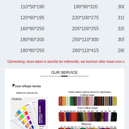
110*50*190
190*90*320
300*
120*60*195
220*100*275
310*
160*80*250
205*100*255
320*
180*80*200
250*110*300
305*
180*80*250
260*110*415
280*
Opmerking: deze tabel is slechts ter referentie, we kunnen elke maat voor u 