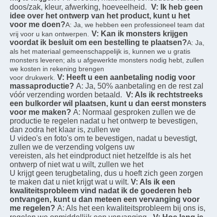
doos/zak, kleur, afwerking, hoeveelheid.
V: Ik heb geen 
idee over het ontwerp van het product, kunt u het 
voor me doen?
A: Ja, we hebben een professioneel team dat 
V: Kan ik monsters krijgen 
vrij voor u kan ontwerpen.
voordat ik besluit om een bestelling te plaatsen?
A: Ja, 
als het materiaal gemeenschappelijk is, kunnen we u gratis 
monsters leveren; als u afgewerkte monsters nodig hebt, zullen 
we kosten in rekening brengen
V: Heeft u een aanbetaling nodig voor 
voor drukwerk.
massaproductie?
A: Ja, 50% aanbetaling en de rest zal 
vóór verzending worden betaald.
V: Als ik rechtstreeks 
een bulkorder wil plaatsen, kunt u dan eerst monsters 
voor me maken?
A: Normaal gesproken zullen we de 
productie te regelen nadat u het ontwerp te bevestigen, 
dan zodra het klaar is, zullen we
U video's en foto's om te bevestigen, nadat u bevestigt, 
zullen we de verzending volgens uw
vereisten, als het eindproduct niet hetzelfde is als het 
ontwerp of niet wat u wilt, zullen we het
U krijgt geen terugbetaling, dus u hoeft zich geen zorgen 
te maken dat u niet krijgt wat u wilt.
V: Als ik een 
kwaliteitsprobleem vind nadat ik de goederen heb 
ontvangen, kunt u dan meteen een vervanging voor 
me regelen?
A: Als het een kwaliteitsprobleem bij ons is, 