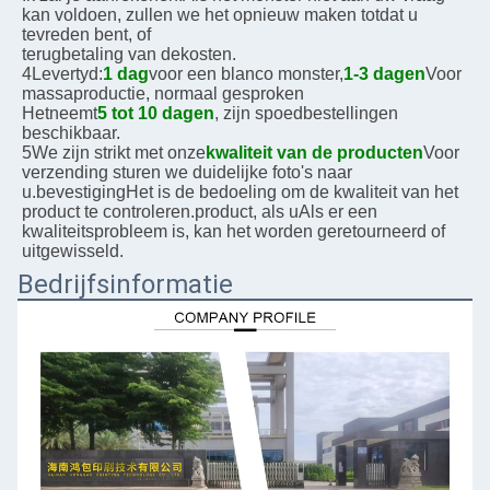
kan voldoen, zullen we het opnieuw maken totdat u 
tevreden bent, of
terugbetaling van de
kosten.
4Levertyd:
1 dag
voor een blanco monster,
1-3 dagen
Voor 
massaproductie, normaal gesproken
Het
neemt
5 tot 10 dagen
, zijn spoedbestellingen 
beschikbaar.
5We zijn strikt met onze
kwaliteit van de producten
Voor 
verzending sturen we duidelijke foto's naar 
u.
bevestiging
Het is de bedoeling om de kwaliteit van het 
product te controleren.
product, als u
Als er een 
kwaliteitsprobleem is, kan het worden geretourneerd of 
uitgewisseld.
Bedrijfsinformatie