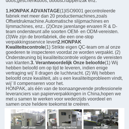
doos,geschenkdoos, boodschappenzak enz.
1.HONPAK ADVANTAGE
(1)ISO9001 gecontroleerde 
fabriek met meer dan 20 productiemachines,zoals 
Offsetdrukmachine.Automatische slijpmachines en 
lijmmachines, enz.. (2)Onze jarenlange ervaren R & D-
team ondersteunt alle soorten OEM- en ODM-vereisten. 
(3)We zijn de bronfabriek, die een one-stop 
verpakkingsservice levert
2.HONPAK 
Kwaliteitscontrole
(1) Strikte eigen QC-team om al onze 
goederen te inspecteren voordat ze worden verpakkt. (2) 
Ondersteuning bij kwaliteitscontrole volgens de vereisten 
van klanten.
3. Verantwoordelijk Onze beloofde
(1) Wij 
hebben beloofd om op tijd te leveren, indien enige 
vertraging wij' ll dragen de luchtvracht. (2) Wij hebben 
beloofd onze kwaliteit, als u een kwaliteitsprobleem vindt, 
wij' ll compenseren voor het.
HONPAK, als één van de toonaangevende professionele 
leveranciers van papierverpakkingen in China,hopen we 
met u samen te werken voor wederzijds voordeel en 
samen onze heldere toekomst te creëren.