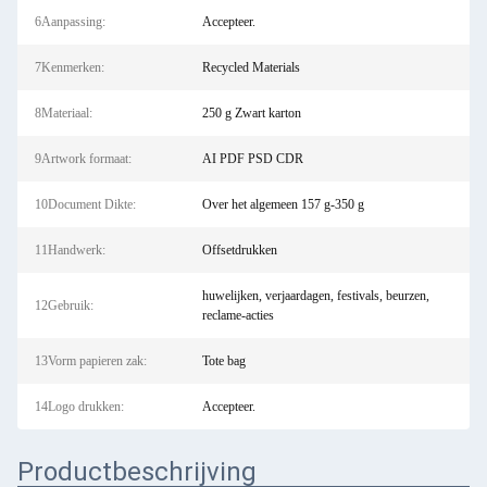
6Aanpassing:
Accepteer.
7Kenmerken:
Recycled Materials
8Materiaal:
250 g Zwart karton
9Artwork formaat:
AI PDF PSD CDR
10Document Dikte:
Over het algemeen 157 g-350 g
11Handwerk:
Offsetdrukken
huwelijken, verjaardagen, festivals, beurzen,
12Gebruik:
reclame-acties
13Vorm papieren zak:
Tote bag
14Logo drukken:
Accepteer.
Productbeschrijving