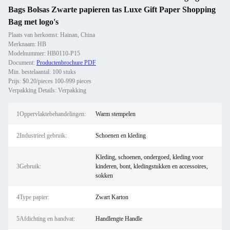
Bags Bolsas Zwarte papieren tas Luxe Gift Paper Shopping
Bag met logo's
Plaats van herkomst: Hainan, China
Merknaam: HB
Modelnummer: HB0110-P15
Document:
Productenbrochure PDF
Min. bestelaantal: 100 stuks
Prijs: $0.20/pieces 100-999 pieces
Verpakking Details: Verpakking
1Oppervlaktebehandelingen:
Warm stempelen
2Industrieel gebruik:
Schoenen en kleding
Kleding, schoenen, ondergoed, kleding voor
3Gebruik:
kinderen, bont, kledingstukken en accessoires,
sokken
4Type papier:
Zwart Karton
5Afdichting en handvat:
Handlengte Handle