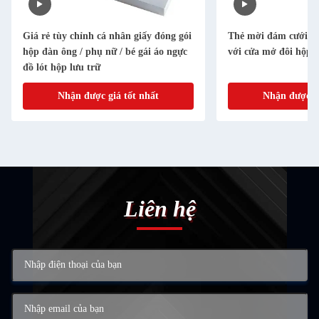
Giá rẻ tùy chỉnh cá nhân giấy đóng gói
Thẻ mời đám cưới ca
hộp đàn ông / phụ nữ / bé gái áo ngực
với cửa mở đôi hộp
đồ lót hộp lưu trữ
Nhận được giá tốt nhất
Nhận được gi
Liên hệ