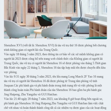
Shenzhou XVI (viết tắt là: Shenzhou XVI) là tàu vũ trụ thứ 16 được phóng bởi chương
trình không gian có người lái của Trung Quốc.
Vào ngày 18 tháng 5 năm 2023, theo thông tin cơ bản về các sứ mệnh không gian có
người lái 2023 được công bố trên trang web chính thức của Không gian có người lái
Trung Quốc, tàu vũ trụ có người lái Shenzhou 16 sẽ được phóng vào tháng 5.Thời gian
Bắc Kinh vào ngày 22 tháng 5, Shenzhou 16 tàu tập hợp mũi tên được chuyển đến khu
vực phóng.
Vào lúc 9:31 ngày 30 tháng 5 năm 2023, tên lửa mang Long March 2F Yao 16 mang
tàu vũ trụ có người lái Shenzhou 16 đã được phóng từ Trung tâm phóng vệ tinh
Jiuquan.Các phi hành gia và phi hành đoàn trong tình trạng tốt và việc phóng là một
thành công hoàn toàn.Phi hành đoàn của tàu Shenzhou 16 bao gồm ba phi hành gia:
Jing Haipeng, Zhu Yangzhu và GUI Haichao.
Vào lúc 21:40 ngày 20 tháng 7 năm 2023, sau khoảng 8 giờ hoạt động bên ngoài xe,
phi hành gia Shenzhou 16 Jing Haipeng,Zhu Yangzhu và GUI Haichao làm việc chặt
chẽ với nhau và hoàn thành thành công tất cả các nhiệm vụ được giao của các hoạt động