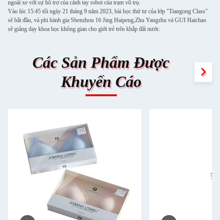
ngoài xe với sự hỗ trợ của cánh tay robot của trạm vũ trụ.
Vào lúc 15:45 tối ngày 21 tháng 9 năm 2023, bài học thứ tư của lớp "Tiangong Class"
sẽ bắt đầu, và phi hành gia Shenzhou 16 Jing Haipeng,Zhu Yangzhu và GUI Haichao
sẽ giảng dạy khoa học không gian cho giới trẻ trên khắp đất nước.
Các Sản Phẩm Được
Khuyến Cáo