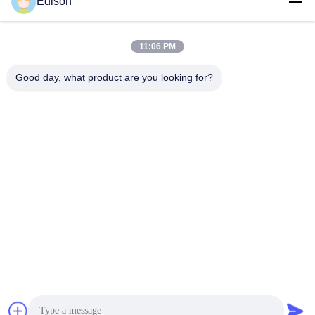
Edison
edisonzhan666@163.com
Email
11:06 PM
Good day, what product are you looking for?
0086-10-8299323-92
Điện thoại
Dingneng (China) building materials Co., Ltd
nói chuyện ngay.