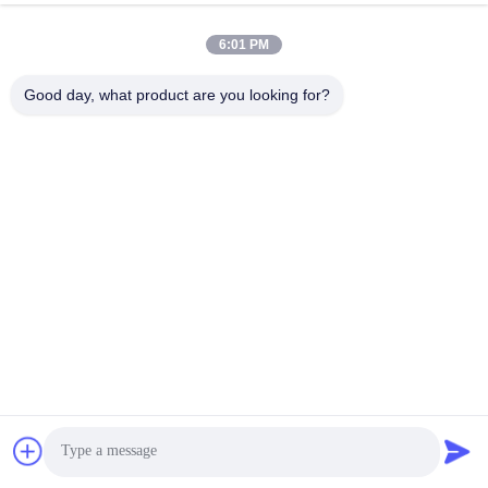
6:01 PM
Good day, what product are you looking for?
Одноразовая горячая изоляционная бумажная чашка
8/12/16 унций гофрированной волнистый пузырь чайной
бумажной чашки
Получите самую лучшую цену
Контакт
Получите самую лучшую цену
Теперь говорите
Теперь говорите