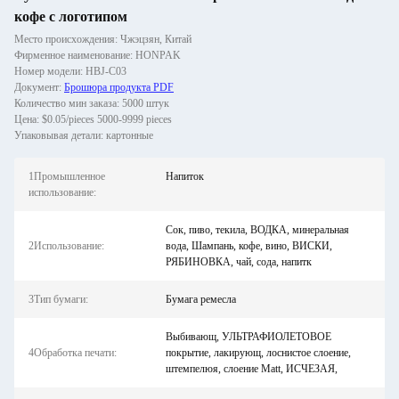
кофе с логотипом
Место происхождения: Чжэцзян, Китай
Фирменное наименование: HONPAK
Номер модели: HBJ-C03
Документ:
Брошюра продукта PDF
Количество мин заказа: 5000 штук
Цена: $0.05/pieces 5000-9999 pieces
Упаковывая детали: картонные
1Промышленное
Напиток
использование:
Сок, пиво, текила, ВОДКА, минеральная
2Использование:
вода, Шампань, кофе, вино, ВИСКИ,
РЯБИНОВКА, чай, сода, напитк
3Тип бумаги:
Бумага ремесла
Выбивающ, УЛЬТРАФИОЛЕТОВОЕ
4Обработка печати:
покрытие, лакирующ, лоснистое слоение,
штемпелюя, слоение Matt, ИСЧЕЗАЯ,