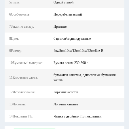
5стиль:
Одной стеной
6Особенность:
Перерабатываемый
7Заказ по заказу:
Примите.
8Цвет:
6 цветов/индивидуальные
9Размер:
4oz/8oz/10oz/12oz/16oz/22oz/8oz-B
10Бумажный материал:
Бумага весом 230-300 г
бумажная чашечка, одностенная бумажная
11Ключевые слова:
чашка
12Использование:
Горячий напиток
13Логотип:
Логотип клиента
14Покрытие PE:
Чашка с двойным PE-покрытием