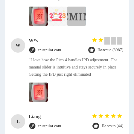
W*s
W
trustpilot.com
Полезно (8987)
"I love how the Pico 4 handles IPD adjustment. The
manual slider is intuitive and stays securely in place.
Getting the IPD just right eliminated！
Liang
L
trustpilot.com
Полезно (44)