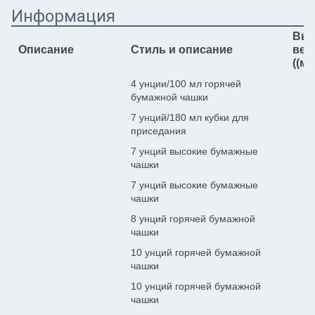
Информация
Выс
Описание
Стиль и описание
вер
((мм
4 унции/100 мл горячей
6
бумажной чашки
7 унций/180 мл кубки для
7
приседания
7 унций высокие бумажные
7
чашки
7 унций высокие бумажные
7
чашки
8 унций горячей бумажной
8
чашки
10 унций горячей бумажной
8
чашки
10 унций горячей бумажной
9
чашки