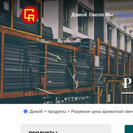
Домой
Около Мы
продук
Домой
>
продукты
>
Разумная цена ароматная свеч
продукты