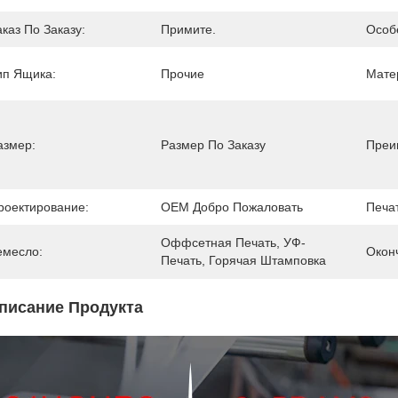
аказ По Заказу:
Примите.
Особ
ип Ящика:
Прочие
Мате
азмер:
Размер По Заказу
Преи
роектирование:
OEM Добро Пожаловать
Печат
Оффсетная Печать, УФ-
емесло:
Окон
Печать, Горячая Штамповка
писание Продукта