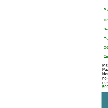
Ма
Фо
За
Фо
Об
Се
Ма
Ра
Ис
по
по
50