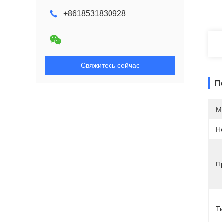
+8618531830928
Свяжитесь сейчас
П
М
Н
П
Т