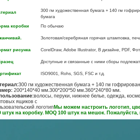
300 гм художественная бумага + 140 гм гофрир
териал
бумага
рма коробки
По обычаю
канчивай.
Золотовая/серебряная горячая штамповка, печат
рмат рисунка
CorelDraw, Adobe Illustrator, В дизайне, PDF, Ф
разец
Доступные и связанные с ними сборы подлежат 
ртификат
ISO9001, Rohs, SGS, FSC и т.д.
териал:
300 гм художественная бумага + 140 гм гофрирован
змер:
200*140*40 мм.
300*200*50 мм.
360*240*80 мм.
пользование:
волосы, перуки, нижнее белье, одежда, косме
чтовых ящиков с
льзовательский логотип
Мы можем настроить логотип, цве
0 штук на коробку. MOQ 100 штук на мешок. Пожалуйста,