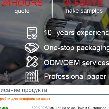
исание продукта
робки для подарков на заказ
змер
300*200*50мм или на заказ Прием Customzied