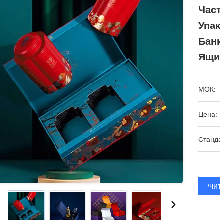
Час
Упа
Бан
Ящи
МОК:
Цена:
Станда
Получи