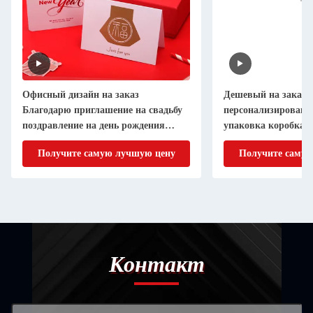
Офисный дизайн на заказ
Дешевый на заказ
Благодарю приглашение на свадьбу
персонализированн
поздравление на день рождения
упаковка коробка м
Визитная карточка
женской / девушки 
Получите самую лучшую цену
Получите самую
нижнее белье хран
Контакт