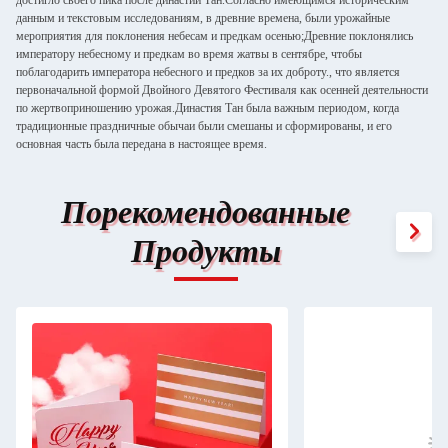
достигло своего пика после династии Тан.Согласно имеющимся историческим
данным и текстовым исследованиям, в древние времена, были урожайные
мероприятия для поклонения небесам и предкам осенью;Древние поклонялись
императору небесному и предкам во время жатвы в сентябре, чтобы
поблагодарить императора небесного и предков за их доброту., что является
первоначальной формой Двойного Девятого Фестиваля как осенней деятельности
по жертвоприношению урожая.Династия Тан была важным периодом, когда
традиционные праздничные обычаи были смешаны и сформированы, и его
основная часть была передана в настоящее время.
Порекомендованные
Продукты