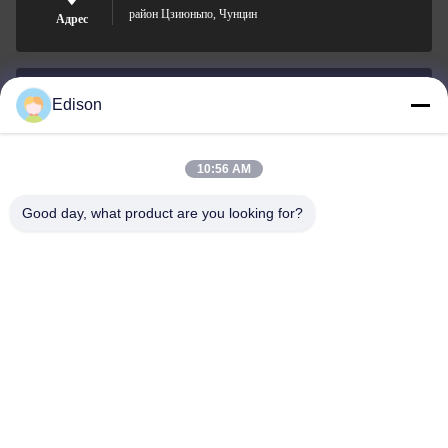
район Цзиюньпо, Чунцин
Адрес
Edison
edisonzhan666@163.com
Электронная
почта
10:56 AM
Good day, what product are you looking for?
0086-10-8299323-92
Телефон
Dingneng (China) building materials Co., Ltd