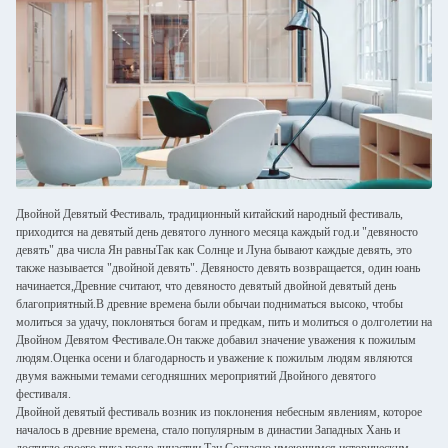
Двойной Девятый Фестиваль, традиционный китайский народный фестиваль,
приходится на девятый день девятого лунного месяца каждый год.и "девяносто
девять" два числа Ян равныТак как Солнце и Луна бывают каждые девять, это
также называется "двойной девять". Девяносто девять возвращается, один юань
начинается,Древние считают, что девяносто девятый двойной девятый день
благоприятный.В древние времена были обычаи подниматься высоко, чтобы
молиться за удачу, поклоняться богам и предкам, пить и молиться о долголетии на
Двойном Девятом Фестивале.Он также добавил значение уважения к пожилым
людям.Оценка осени и благодарность и уважение к пожилым людям являются
двумя важными темами сегодняшних мероприятий Двойного девятого
фестиваля.
Двойной девятый фестиваль возник из поклонения небесным явлениям, которое
началось в древние времена, стало популярным в династии Западных Хань и