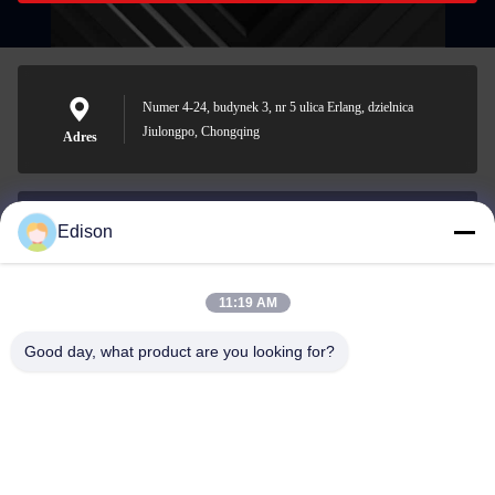
Numer 4-24, budynek 3, nr 5 ulica Erlang, dzielnica
Jiulongpo, Chongqing
Adres
Edison
edisonzhan666@163.com
Wiadomość
elektroniczna
11:19 AM
Good day, what product are you looking for?
0086-10-8299323-92
Telefon