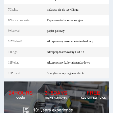
7Cechy:
nadający się do recyklingu
8Nazwa produktu:
Papierowa torba restauracyjna
9Materiał:
papier pakowy
10Wielkość:
Akceptowany rozmiar niestandardowy
11Logo:
Akceptuj dostosowany LOGO
12Kolor:
Akceptowany kolor niestandardowy
13Projekt:
Specyficzne wymagania klienta