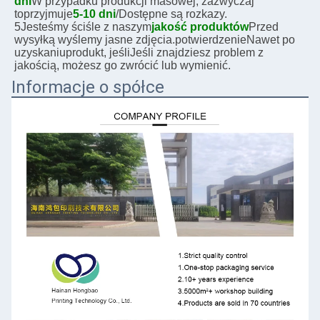
dni
W przypadku produkcji masowej, zazwyczaj
to
przyjmuje
5-10 dni
/Dostępne są rozkazy.
5Jesteśmy ściśle z naszym
jakość produktów
Przed 
wysyłką wyślemy jasne zdjęcia.
potwierdzenie
Nawet po 
uzyskaniu
produkt, jeśli
Jeśli znajdziesz problem z 
jakością, możesz go zwrócić lub wymienić.
Informacje o spółce