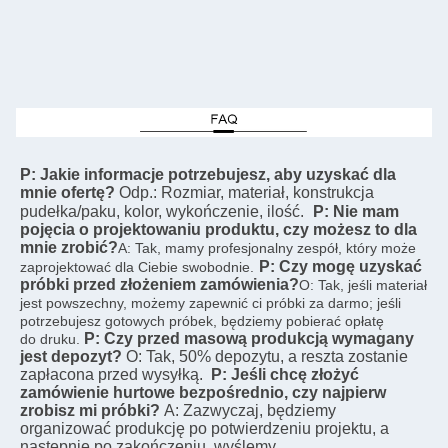
P: Jakie informacje potrzebujesz, aby uzyskać dla 
mnie ofertę?
Odp.: Rozmiar, materiał, konstrukcja 
pudełka/paku, kolor, wykończenie, ilość.
P: Nie mam 
pojęcia o projektowaniu produktu, czy możesz to dla 
mnie zrobić?
A: Tak, mamy profesjonalny zespół, który może 
P: Czy mogę uzyskać 
zaprojektować dla Ciebie swobodnie.
próbki przed złożeniem zamówienia?
O: Tak, jeśli materiał 
jest powszechny, możemy zapewnić ci próbki za darmo; jeśli 
potrzebujesz gotowych próbek, będziemy pobierać opłatę
P: Czy przed masową produkcją wymagany 
do druku.
jest depozyt?
O: Tak, 50% depozytu, a reszta zostanie 
zapłacona przed wysyłką.
P: Jeśli chcę złożyć 
zamówienie hurtowe bezpośrednio, czy najpierw 
zrobisz mi próbki?
A: Zazwyczaj, będziemy 
organizować produkcję po potwierdzeniu projektu, a 
następnie po zakończeniu, wyślemy