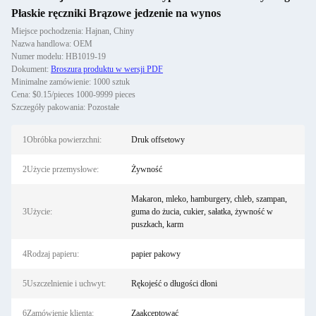
Płaskie ręczniki Brązowe jedzenie na wynos
Miejsce pochodzenia: Hajnan, Chiny
Nazwa handlowa: OEM
Numer modelu: HB1019-19
Dokument:
Broszura produktu w wersji PDF
Minimalne zamówienie: 1000 sztuk
Cena: $0.15/pieces 1000-9999 pieces
Szczegóły pakowania: Pozostałe
1Obróbka powierzchni:
Druk offsetowy
2Użycie przemysłowe:
Żywność
Makaron, mleko, hamburgery, chleb, szampan,
3Użycie:
guma do żucia, cukier, sałatka, żywność w
puszkach, karm
4Rodzaj papieru:
papier pakowy
5Uszczelnienie i uchwyt:
Rękojeść o długości dłoni
6Zamówienie klienta:
Zaakceptować