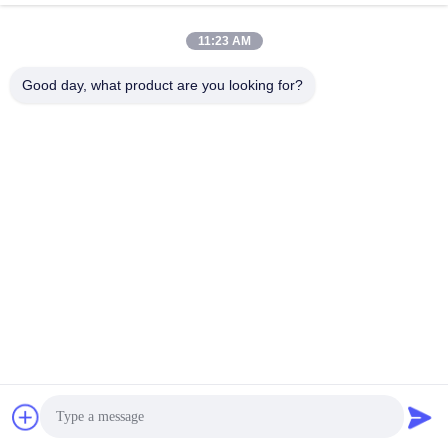
Wiadomość
elektroniczna
11:23 AM
Good day, what product are you looking for?
0086-10-8299323-92
Telefon
Dingneng (China) building materials Co., Ltd
Najlepszą cenę
Rozmawiaj teraz.
Rozmawiaj teraz.
Dingneng (China) building materials Co., Ltd