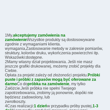
1My.
akceptujemy zamówienia na 
zamówienie
Wszystkie produkty są dostosowywane 
zgodnie z wymaganiami klienta.
wymagania,
Zastosowanie metody w zakresie pomiarów, 
struktury, kolorów druku, wykończenia powierzchni itp.
Wskazówki:
dostępne.
2Mamy własny dział projektowania. Jeśli nie masz 
jeszcze grafiki drukowanej, możemy zrobić projekty dla 
Ciebie.
Opłata za projekt zależy od złożoności projektu.
Próbki 
puste i próbki z zapasów mogą być oferowane za 
darmo
Co do
próbka na zamówienie
, my tylko
Załóżcie.
Jeśli próbka nie spełni Twojego 
zapotrzebowania, zrobimy ją ponownie, dopóki nie 
będziesz zadowolony, lub
zwrot
koszty.
4Czas realizacji:
1 dzień
w przypadku próby pustej,
1-3 