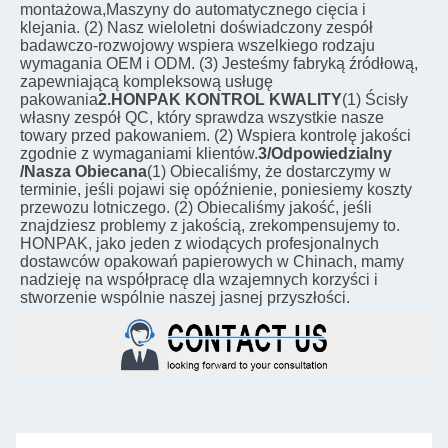
montażowa,Maszyny do automatycznego cięcia i 
klejania. (2) Nasz wieloletni doświadczony zespół 
badawczo-rozwojowy wspiera wszelkiego rodzaju 
wymagania OEM i ODM. (3) Jesteśmy fabryką źródłową, 
zapewniającą kompleksową usługę 
pakowania
2.HONPAK KONTROL KWALITY
(1) Ścisły 
własny zespół QC, który sprawdza wszystkie nasze 
towary przed pakowaniem. (2) Wspiera kontrolę jakości 
zgodnie z wymaganiami klientów.
3/Odpowiedzialny 
/Nasza Obiecana
(1) Obiecaliśmy, że dostarczymy w 
terminie, jeśli pojawi się opóźnienie, poniesiemy koszty 
przewozu lotniczego. (2) Obiecaliśmy jakość, jeśli 
znajdziesz problemy z jakością, zrekompensujemy to.
HONPAK, jako jeden z wiodących profesjonalnych 
dostawców opakowań papierowych w Chinach, mamy 
nadzieję na współpracę dla wzajemnych korzyści i 
stworzenie wspólnie naszej jasnej przyszłości.