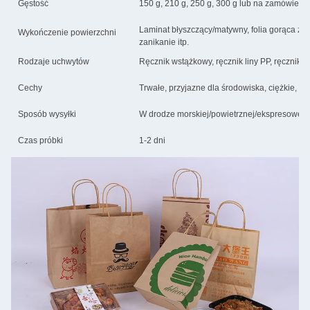
Gęstość
150 g, 210 g, 250 g, 300 g lub na zamówieni
Laminat błyszczący/matywny, folia gorąca z z
Wykończenie powierzchni
zanikanie itp.
Rodzaje uchwytów
Ręcznik wstążkowy, ręcznik liny PP, ręcznik 
Cechy
Trwałe, przyjazne dla środowiska, ciężkie, p
Sposób wysyłki
W drodze morskiej/powietrznej/ekspresowej
Czas próbki
1-2 dni