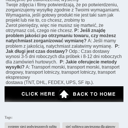
Twoje zdjęcia i filmy potwierdzają, że po potwierdzeniu, 
zorganizujemy wysyłkę zgodnie z Twoimi wymaganiami.
Wymagania, jeśli gotowy produkt nie jest taki sam jak 
projekt lub nie to, co chcesz, zrobimy to
Zwrot pieniędzy, więc nie musisz się martwić, że 
otrzymasz coś, czego nie chcesz.
P: Jeśli znajdę 
problem jakości po otrzymaniu towaru, czy możesz 
natychmiast zorganizować wymianę?
A: Jeśli mamy 
problem z jakością, natychmiast załatwimy wymianę.
P: 
Jak długi jest czas dostawy?
Odp.: Czas dostawy 
wynosi 3-5 dni roboczych dla próbek i 8-12 dni roboczych 
dla zamówień hurtowych.
P: Jakie oferujecie metody 
wysyłki?
A: Transport morski, transport morski, transport 
drogowy, transport lotniczy, transport lotniczy, transport 
ekspresowy
dostawa (TNT, DHL, FEDEX, UPS, SF itp.).
Tags:
systemy sieci podwieszonych sufitu
sieć sufitowa zawieszona dla gipsow