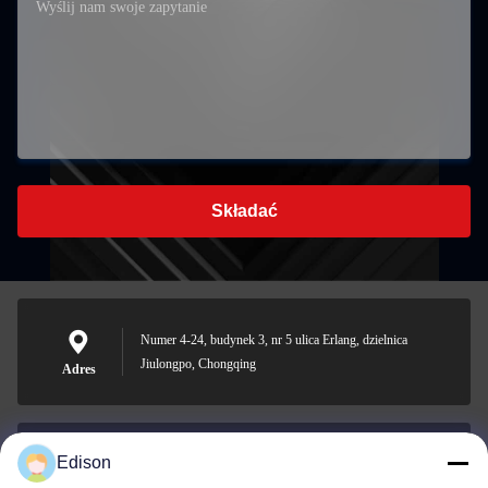
Składać
Numer 4-24, budynek 3, nr 5 ulica Erlang, dzielnica
Jiulongpo, Chongqing
Adres
Edison
edisonzhan666@163.com