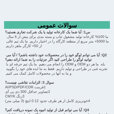
سوالات عمومی
س1: آیا شما یک کارخانه تولید یا یک شرکت تجاری هستید؟
ما 100% کارخانه تولید مشغول چاپ و بسته بندی برای بیش از 6 سال. 
ما 5000+ متر مربع از منطقه کارگاه را در اختیار داریم. ما یک تیم عالی 
از 50+ کارگر ماهر داریم.
Q2: آیا می توانم لوگو خود را در محصولات خود داشته باشم؟ / آیا می 
توانید لوگو را طراحی کنید اگر جزئیات را به شما ارائه دهم؟
بله. ما هر دو OEM و ODM را انجام می دهیم. ما یک تیم حرفه ای با 
تجربه غنی در طراحی و تولید داریم. فقط به ما ایده های خود را بگویید 
و ما به آنها در محصولات کامل کمک می کنیم.
سوال 3: الزامات نقاشی چیست؟
1فرمت AI/PSD/PDF/CDR
2تصاویر حداقل 300 دی پی آی
3رنگ CMYK
4خونریزی کامل از هر طرف حدود 0.12 اینچ (3 میلی متر)
Q4: آیا می توانم قبل از تولید انبوه یک نمونه دریافت کنم؟