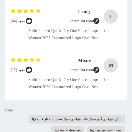
Liang
L
trustpilot.com
مفید (44)
Solid Pattern Quick Dry One Piece Jumpsuit for
Women 2023 Customized Logo Gym Sets
Mixue
M
trustpilot.com
مفید (12)
Solid Pattern Quick Dry One Piece Jumpsuit for
Women 2023 Customized Logo Gym Sets
Tags:
سازه فولادی گیج سبک,قاب فولادی سبک سنج,ساختار قاب lgs
lgs frame structure
light gauge steel frame