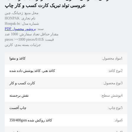
عروسی تولد تبریک کارت کسب و کار چاپ
محل منبع: ژجیانگ، چین
نام تجاری: HONPAK
شماره مدل: Honpak-bc
سند:
بروشور محصول PDF
مقدار حداقل تعداد سفارش: 1000 عدد
قیمت: $0.01/pieces >=1000 pieces
جزئیات بسته بندی: کارتن
1مواد محصول:
کاغذ و مقوا
2نوع کاغذ:
کاغذ هنر، کاغذ پوشش داده شده
3نوع محصول:
کارت کسب و کار
4پوشش سطح:
نقش برجسته
5نوع چاپ:
چاپ آفست
6مواد:
کاغذ روکش شده 350/400gsm