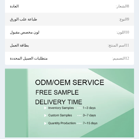
8الشعار:
العادة
9النوع:
طباعة علب الورق
10اللون:
لون مخصص مقبول
11اسم المنتج:
بطاقة العمل
12التصميم:
متطلبات العميل المحددة