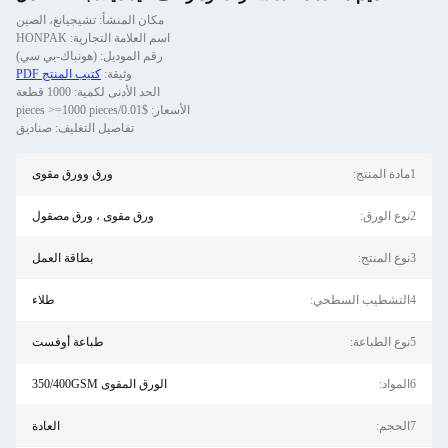
مكان المنشأ: تشيجيانغ، الصين
اسم العلامة التجارية: HONPAK
رقم الموديل: (هونباك-بي سي)
وثيقة:
كتيب المنتج PDF
الحد الأدنى لكمية: 1000 قطعة
الأسعار: $0.01/pieces >=1000 pieces
تفاصيل التغليف: صناديق
1مادة المنتج:
ورق وورق مقوى
2نوع الورق:
ورق مقوى ، ورق مصقول
3نوع المنتج:
بطاقة العمل
4التشطيب السطحي:
طلاء
5نوع الطباعة:
طباعة أوفست
6المواد:
الورق المقوى 350/400GSM
7الحجم:
العادة