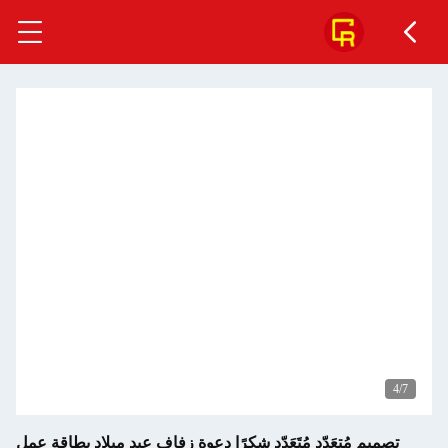
5
/7
تصميم مُتعَدّد مُتَعَدّد شكرًا دعوة زفاف عيد ميلاد بطاقة عمل