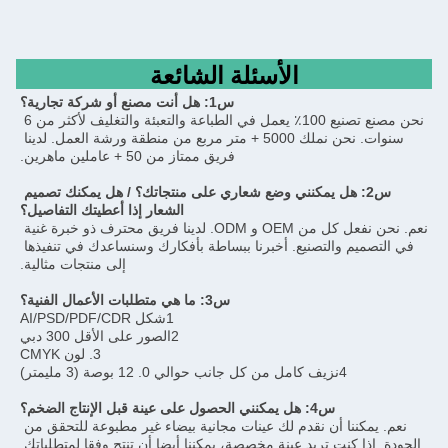
الأسئلة الشائعة
س1: هل أنت مصنع أو شركة تجارية؟
نحن مصنع تصنيع 100٪ يعمل في الطباعة والتعبئة والتغليف لأكثر من 6 
سنوات. نحن نملك 5000 + متر مربع من منطقة ورشة العمل. لدينا 
فريق ممتاز من 50 + عاملين ماهرين.
س2: هل يمكنني وضع شعاري على منتجاتك؟ / هل يمكنك تصميم 
الشعار إذا أعطيتك التفاصيل؟
نعم. نحن نفعل كل من OEM و ODM. لدينا فريق محترف ذو خبرة غنية 
في التصميم والتصنيع. أخبرنا ببساطة بأفكارك وسنساعدك في تنفيذها 
إلى منتجات مثالية.
س3: ما هي متطلبات الأعمال الفنية؟
1شكل AI/PSD/PDF/CDR
2الصور على الأقل 300 دبي
3. لون CMYK
4نزيف كامل من كل جانب حوالي 0. 12 بوصة (3 مليمتر)
س4: هل يمكنني الحصول على عينة قبل الإنتاج الضخم؟
نعم. يمكننا أن نقدم لك عينات مجانية بيضاء غير مطبوعة للتحقق من 
الجودة. إذا كنت تريد عينة مخصصة، يمكننا أيضا أن تنتج وفقا لمتطلباتك.