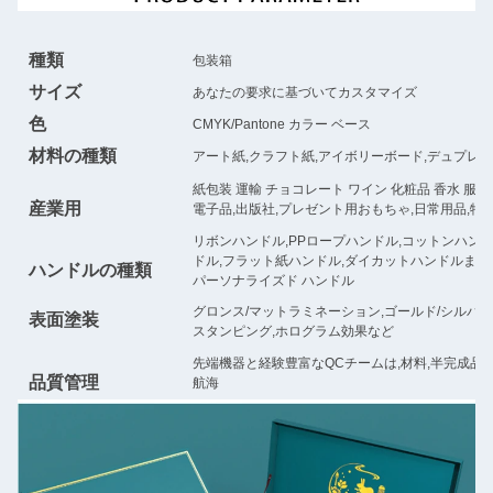
種類
包装箱
サイズ
あなたの要求に基づいてカスタマイズ
色
CMYK/Pantone カラー ベース
材料の種類
アート紙,クラフト紙,アイボリーボード,デュプレ
紙包装 運輸 チョコレート ワイン 化粧品 香水 服飾
産業用
電子品,出版社,プレゼント用おもちゃ,日常用品,特
リボンハンドル,PPロープハンドル,コットンハン
ドル,フラット紙ハンドル,ダイカットハンドルまた
ハンドルの種類
パーソナライズド ハンドル
グロンス/マットラミネーション,ゴールド/シルバー
表面塗装
スタンピング,ホログラム効果など
先端機器と経験豊富なQCチームは,材料,半完成
品質管理
航海