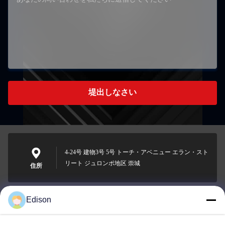
堤出しなさい
4-24号 建物3号 5号 トーチ・アベニュー エラン・スト
リート ジュロンポ地区 崇城
住所
Edison
edisonzhan666@163.com
メール