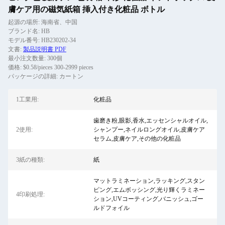
膚ケア用の磁気紙箱 挿入付き化粧品 ボトル
起源の場所: 海南省、中国
ブランド名: HB
モデル番号: HB230202-34
文書:
製品説明書 PDF
最小注文数量: 300個
価格: $0.58/pieces 300-2999 pieces
パッケージの詳細: カートン
1工業用:
化粧品
歯磨き粉,眼影,香水,エッセンシャルオイル,
2使用:
シャンプー,ネイルロングオイル,皮膚ケア
セラム,皮膚ケア,その他の化粧品
3紙の種類:
紙
マットラミネーション,ラッキング,スタン
ピング,エムボッシング,光り輝くラミネー
4印刷処理:
ション,UVコーティング,バニッシュ,ゴー
ルドフォイル