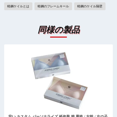
軽鋼ケイルとは
軽鋼のフレームキール
軽鋼のケイル隔壁
同様の製品
豪華な招待状 結婚式 高級紙箱 ギフトボックス ドアを2回開