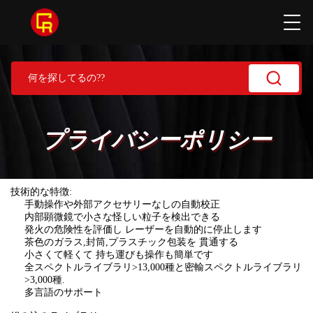
プライバシーポリシー
技術的な特徴:
手動操作や外部アクセサリーなしの自動校正
内部顕微鏡で小さな怪しい粒子を検出できる
発火の危険性を評価し レーザーを自動的に停止します
茶色のガラス,封筒,プラスチック包装を 貫通する
小さくて軽くて 持ち運びも操作も簡単です
全スペクトルライブラリ>13,000種と密輸スペクトルライブラリ
>3,000種.
多言語のサポート