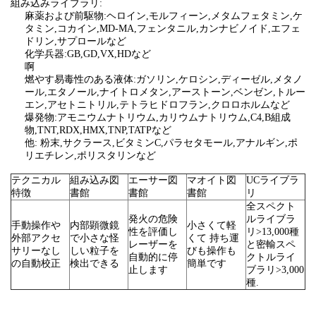
組み込みライブラリ:
麻薬および前駆物:ヘロイン,モルフィーン,メタムフェタミン,ケ
タミン,コカイン,MD-MA,フェンタニル,カンナビノイド,エフェ
ドリン,サプロールなど
化学兵器:GB,GD,VX,HDなど
啊
燃やす易毒性のある液体:ガソリン,ケロシン,ディーゼル,メタノ
ール,エタノール,ナイトロメタン,アーストーン,ベンゼン,トルー
エン,アセトニトリル,テトラヒドロフラン,クロロホルムなど
爆発物:アモニウムナトリウム,カリウムナトリウム,C4,B組成
物,TNT,RDX,HMX,TNP,TATPなど
他: 粉末,サクラース,ビタミンC,パラセタモール,アナルギン,ポ
リエチレン,ポリスタリンなど
テクニカル
組み込み図
エーサー図
マオイト図
UCライブラ
特徴
書館
書館
書館
リ
全スペクト
発火の危険
ルライブラ
手動操作や
内部顕微鏡
小さくて軽
性を評価し
リ>13,000種
外部アクセ
で小さな怪
くて 持ち運
レーザーを
と密輸スペ
サリーなし
しい粒子を
びも操作も
自動的に停
クトルライ
の自動校正
検出できる
簡単です
止します
ブラリ>3,000
種.