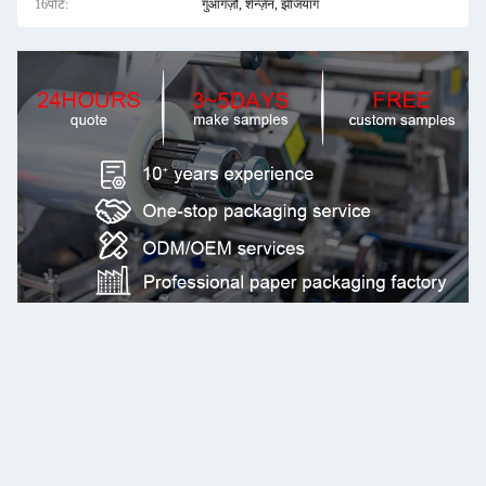
16पोर्ट:
गुआंगज़ौ, शेन्ज़ेन, झेजियांग