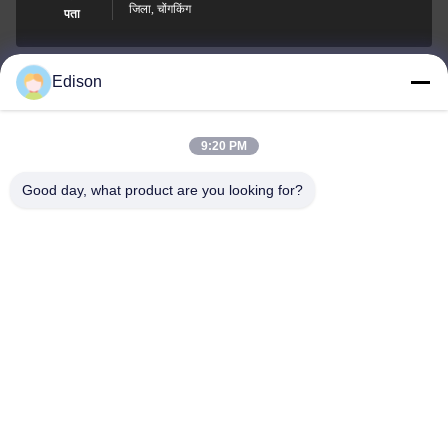
जिला, चोंगकिंग
पता
Edison
edisonzhan666@163.com
ईमेल
9:20 PM
Good day, what product are you looking for?
0086-10-8299323-92
फोन
Dingneng (China) building materials Co., Ltd