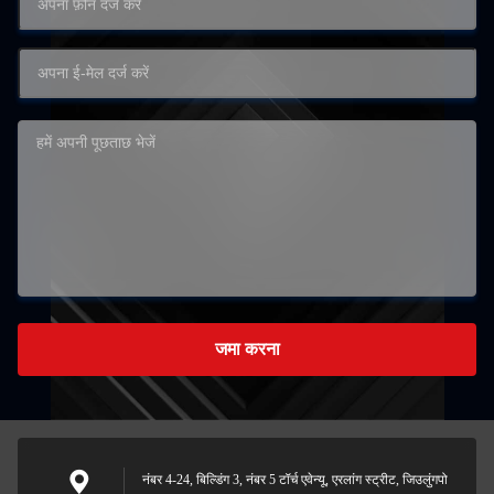
जमा करना
नंबर 4-24, बिल्डिंग 3, नंबर 5 टॉर्च एवेन्यू, एरलांग स्ट्रीट, जिउलुंगपो