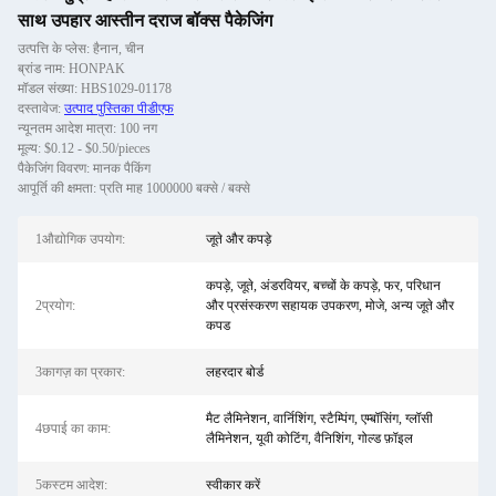
साथ उपहार आस्तीन दराज बॉक्स पैकेजिंग
उत्पत्ति के प्लेस: हैनान, चीन
ब्रांड नाम: HONPAK
मॉडल संख्या: HBS1029-01178
दस्तावेज:
उत्पाद पुस्तिका पीडीएफ
न्यूनतम आदेश मात्रा: 100 नग
मूल्य: $0.12 - $0.50/pieces
पैकेजिंग विवरण: मानक पैकिंग
आपूर्ति की क्षमता: प्रति माह 1000000 बक्से / बक्से
1औद्योगिक उपयोग:
जूते और कपड़े
कपड़े, जूते, अंडरवियर, बच्चों के कपड़े, फर, परिधान
2प्रयोग:
और प्रसंस्करण सहायक उपकरण, मोजे, अन्य जूते और
कपड
3कागज़ का प्रकार:
लहरदार बोर्ड
मैट लैमिनेशन, वार्निशिंग, स्टैम्पिंग, एम्बॉसिंग, ग्लॉसी
4छपाई का काम:
लैमिनेशन, यूवी कोटिंग, वैनिशिंग, गोल्ड फ़ॉइल
5कस्टम आदेश:
स्वीकार करें