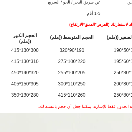
حن
عن طريق البحر / الجو / السريع
1-3 أيام
اد لاستعارتك (العرض*العمق*الارتفاع)
الحجم الكبير
لصغير ((ملم)
الحجم المتوسط ((ملم)
((ملم)
300*130*415
190*90*320
1
310*130*415
220*100*275
1
320*140*450
205*100*255
1
305*150*405
250*110*300
1
280*130*350
260*110*415
1
 الجدول فقط للإشارة، يمكننا جعل أي حجم بالنسبة لك.