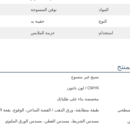
المواد:
نوفن المنسوجة
النوع:
حقيبة يد
استخدام:
حزمة الملابس
نتج
نسيج غير منسوج
CMYK / لون بانتون
مخصصة بناء على طلباتك
لسطحي
طبقة متطابقة، ورق الذهب / الفضة الساخن، الوقوع، بقعة ال
ض
مسدس الشريط، مسدس القطن، مسدس الورق الملتوي