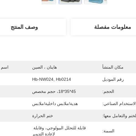
معلومات مفصلة
وصف المنتج
مكان المنشأ
هاينان ، الصين
اسم ا
رقم الموديل
Hb-NW024, Hb0214
الحجم:
45*35*18، حجم مخصص
لاستخدام الصناعي:
هدية/ملابس داخلية/ملابس
لختم والتعامل معها:
ختم الحرارة
قابلة للتحلل البيولوجي، وقابلة 
السمة:
لإعادة التدوير