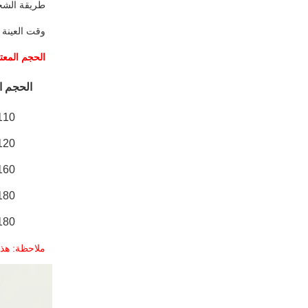
طريقة الش
وقت العينة
الحجم المعت
الحجم ا
10*50*190
20*60*195
60*80*250
80*80*200
80*80*250
ملاحظة: هذه