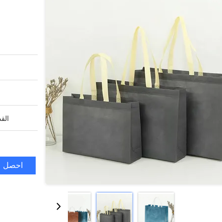
القد
احصل ع