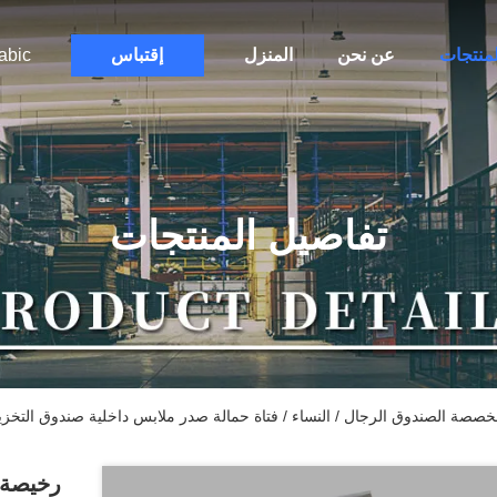
لمنتجات
عن نحن
المنزل
إقتباس
abic
تفاصيل المنتجات
خصصة الصندوق الرجال / النساء / فتاة حمالة صدر ملابس داخلية صندوق التخز
رخيصة 