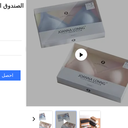
الصندوق ال
احصل ع