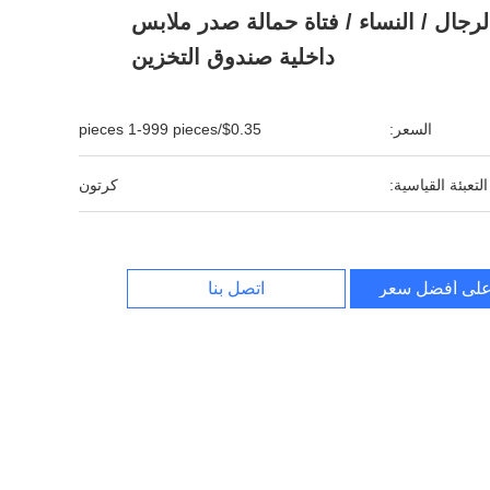
رجال / النساء / فتاة حمالة صدر ملابس
داخلية صندوق التخزين
السعر:
$0.35/pieces 1-999 pieces
التعبئة القياسية:
كرتون
لى أفضل سعر
اتصل بنا