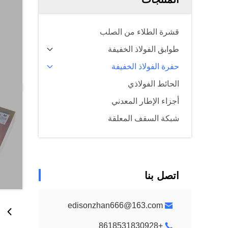
قشرة الطلاء من الصلب
طوابق الفولاذ الخفيفة
حفرة الفولاذ الخفيفة
الحائط الفولاذي
أجزاء الإطار المعدني
شبكة السقف المعلقة
اتصل بنا
edisonzhan666@163.com
+8618531830928