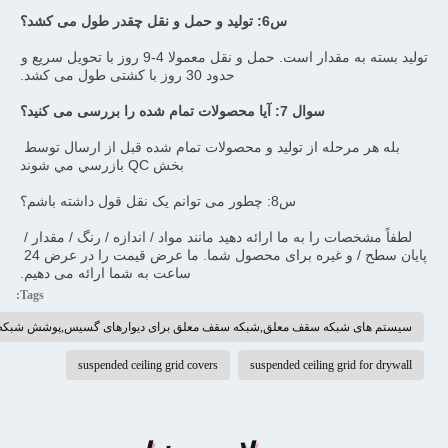
س6: تولید و حمل و نقل چقدر طول می کشد؟
تولید بسته به مقدار است. حمل و نقل معمولا 4-9 روز با تحویل سریع و 
حدود 30 روز با کشتی طول می کشد.
سوال 7: آیا محصولات تمام شده را بررسی می کنید؟
بله هر مرحله از توليد و محصولات تمام شده قبل از ارسال توسط 
بخش QC بازرسي مي شوند
س8: چطور می توانم یک نقل قول داشته باشم؟
لطفاً مشخصات را به ما ارائه دهید مانند مواد / اندازه / رنگ / مقدار / 
پایان سطح / و غیره برای محصول شما. ما عرض قیمت را در عرض 24 
ساعت به شما ارائه می دهیم.
Tags:
ای شبکه سقف معلق,شبکه سقف معلق برای دیوارهای گسیس,پوشش شبکه سقف معلق
suspended ceiling grid covers
suspended ceiling grid fo