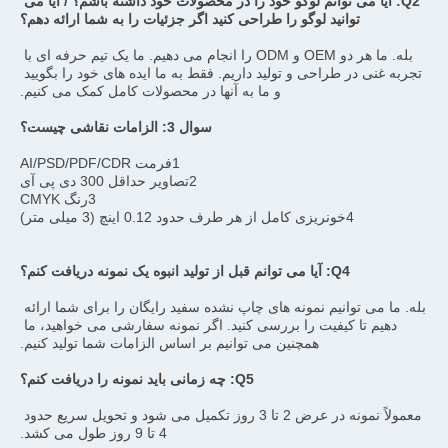
Q2: آیا می توانم لوگو خود را در محصولات خود داشته باشم؟ / آیا می 
توانید لوگو را طراحی کنید اگر جزئیات را به شما ارائه دهم؟
بله. ما هر دو OEM و ODM را انجام می دهیم. ما یک تیم حرفه ای با 
تجربه غنی در طراحی و تولید داریم. فقط به ما ایده های خود را بگویید 
و ما به آنها در محصولات کامل کمک می کنیم.
سوال 3: الزامات نقاشی چیست؟
1فرمت AI/PSD/PDF/CDR
2تصاویر حداقل 300 دی پی آی
3رنگ CMYK
4خونریزی کامل از هر طرف حدود 0.12 اینچ (3 میلی متر)
Q4: آیا می توانم قبل از تولید انبوه یک نمونه دریافت کنم؟
بله. ما می توانیم نمونه های چاپ نشده سفید رایگان را برای شما ارائه 
دهیم تا کیفیت را بررسی کنید. اگر نمونه سفارشی می خواهید، ما 
همچنین می توانیم بر اساس الزامات شما تولید کنیم.
Q5: چه زمانی باید نمونه را دریافت کنم؟
معمولاً نمونه در عرض 2 تا 3 روز تکمیل می شود و تحویل سریع حدود 
4 تا 9 روز طول می کشد.