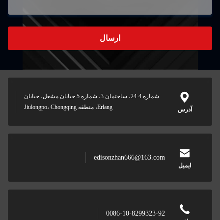
ارسال
شماره 4-24، ساختمان 3، شماره 5 خیابان مشعل، خیابان
Erlang، منطقه Jiulongpo، Chongqing
س
edisonzhan666@163.com
ل
0086-10-8299323-92