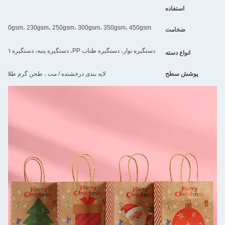
استفاده
gsm، 200gsm، 210gsm، 230gsm، 250gsm، 300gsm، 350gsm، 450gsm
ضخامت
دستگیره نوار، دستگ
واع دسته
ش سطح
لایه بندی درخشنده / مت ، طحن گرم طلا / نقره ، گچکاری ، پوشش UV ، طحن ورق ، اثر هولوگر