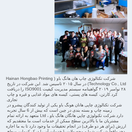
شرکت تکنالوژی چاپ هان هانگ باو (Hainan Hongbao Printing 
Technology Co., Ltd) در سال ۲۰۱۵ تاسیس شد. این شرکت در تاریخ 
۲۸ نوامبر ۲۰۱۹ گواهینامه سیستم مدیریت کیفیت ISO9001 را دریافت 
کرد.کارتن، کیسه های پستی، کیسه های مواد غذایی و غیره و چاپ 
تجاری.
شرکت تکنالوژی چاپی هانان هونگ باو یکی از تولید کنندگان پیشرو در 
زمینه چاپ و بسته بندی در چین است که بیش از 6 سال تجربه 
دارد.شرکت تکنولوژي چاپي هانگان هانگ باو.، Ltd متعهد به ارائه تمام 
مشتریان ما با بالاترین سطح ممکن از خدمات است.ما معتقدیم که 
ارزش (برای هر دو طرف) در انجام تحقیقات ما وجود دارد تا به ما اجازه 
دهد واقعاً شرکت شما و محصولات یا خدمات آن را درک کنیماین سطح 