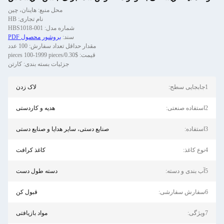
محل منبع: هاینان، چین
نام تجاری: HB
شماره مدل: HBS1018-001
سند:
بروشور محصول PDF
مقدار حداقل تعداد سفارش: 100 عدد
قیمت: $0.30/pieces 100-1999 pieces
جزئیات بسته بندی: کارتن
لاک زدن
هدیه و کاردستی
صنایع دستی، سایر هدایا و صنایع دستی
کاغذ کرافت
دسته طول دست
قبول کن
مواد بازیافتی