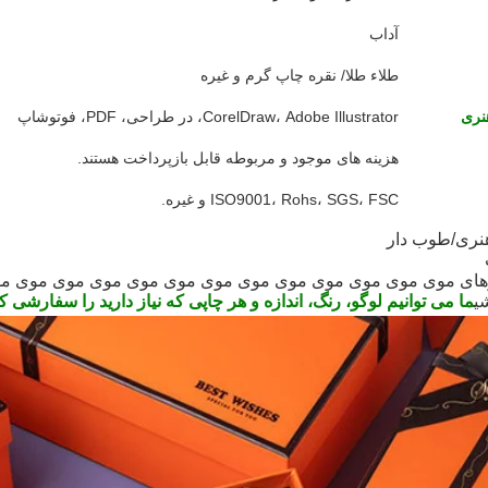
آداب
طلاء طلا/ نقره چاپ گرم و غیره
نری
CorelDraw، Adobe Illustrator، در طراحی، PDF، فوتوشاپ
هزینه های موجود و مربوطه قابل بازپرداخت هستند.
ISO9001، Rohs، SGS، FSC و غیره.
هنری/طوب دار
ای موی موی موی موی موی موی موی موی موی موی موی موی مو
ی
ما می توانیم لوگو، رنگ، اندازه و هر چاپی که نیاز دارید را سفارشی کنیم، MOQ 500 پی سی /