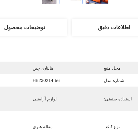
اطلاعات دقیق
توضیحات محصول
محل منبع
هاینان، چین
شماره مدل
HB230214-56
استفاده صنعتی:
لوازم آرایشی
نوع کاغذ:
مقاله هنری