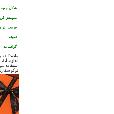
شکل جعبه
تمومش کن
فرمت اثر ه
نمونه
گواهینامه
ماده:
کاغذ 
اندازه:
آداب
استفاده:
موه
لوگو سفارش