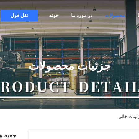
محصولات
در مورد ما
خونه
نقل قول
جزئیات محصولات
زئینات خالی
جعبه هد