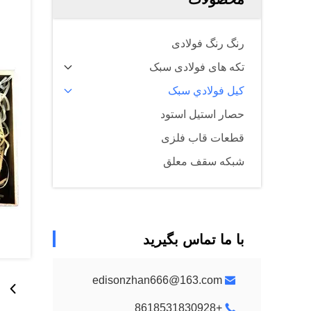
رنگ رنگ فولادی
تکه های فولادی سبک
کيل فولادي سبک
حصار استیل استود
قطعات قاب فلزی
شبکه سقف معلق
با ما تماس بگیرید
edisonzhan666@163.com
+8618531830928