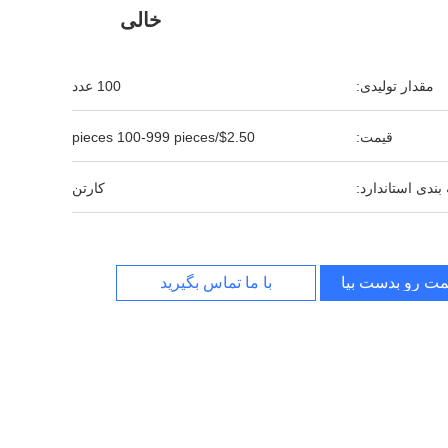
خالی
مقدار تولیدی:
100 عدد
قیمت:
$2.50/pieces 100-999 pieces
بندی استاندارد:
کارتن
مت رو بدست بیار
با ما تماس بگیرید