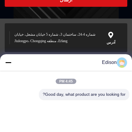
شماره 4-24، ساختمان 3، شماره 5 خیابان مشعل، خیابان
Erlang، منطقه Jiulongpo، Chongqing
آدرس
Edison
edisonzhan666@163.com
ایمیل
4:45 PM
Good day, what product are you looking for?
0086-10-8299323-92
تلفن