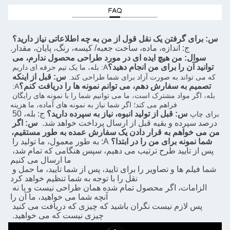
س: برای گرفتن یک نقل قول از من به چه اطلاعاتی نیاز دارید؟
ج: اندازه، ماده، ساخت جعبه/ کیسه، رنگ، پایان، مقدار.
سوال: من هیچ ایده ای در مورد طراحی محصول ندارم، می 
توانید آن را برای من انجام دهید؟
A: بله، ما یک تیم حرفه ای داریم 
س: قبل از اینکه 
که می تواند به صورت آزاد برای شما طراحی کند.
تصمیم به سفارش دهم، می توانم نمونه ها را دریافت کنم؟
A: 
بله، اگر مواد مشترک است، ما می توانیم شما را با نمونه های رایگان 
فراهم می کند؛ اگر شما نیاز به نمونه های آماده، ما هزینه
س: قبل از تولید انبوه، نیاز به سپرده دارید؟
ج: بله، 50 
برای چاپ
درصد سپرده و بقیه قبل از ارسال پرداخت خواهد شد.
س: اگر 
من می خواهم به قرار دادن یک سفارش عمده به طور مستقیم، 
شما نمونه برای من را در ابتدا؟
A: به طور معمول، ما تولید را 
پس از تایید طرح ترتیب می دهیم، سپس هنگامی که تمام شد، 
ما ارسال می کنیم
شما فیلم ها و تصاویر را برای تایید، پس از شما تایید، ما حمل و 
نقل را با توجه به شما تنظیم خواهد کرد
الزامات، اگر محصول تمام شده همان طراحی نیست و یا نه 
آنچه شما می خواهید، ما آن را
پس لازم نیست نگران باشید که چیزی که دریافت می کنید 
چیزی نیست که می خواهید.