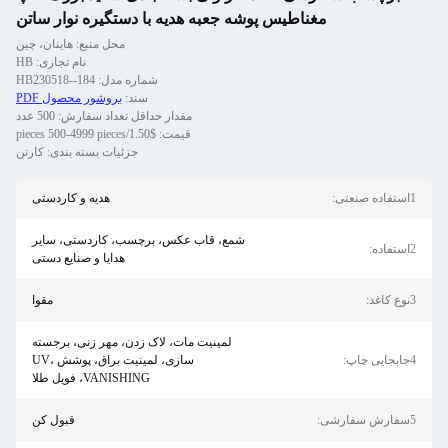
مغناطیس پوشه جعبه هدیه با دستگیره نوار ساتن
محل منبع: هاینان، چین
نام تجاری: HB
شماره مدل: HB230518--184
سند:
بروشور محصول PDF
مقدار حداقل تعداد سفارش: 500 عدد
قیمت: $1.50/pieces 500-4999 pieces
جزئیات بسته بندی: کارتن
1استفاده صنعتی:
هدیه و کاردستی
شمع، قاب عکس، برچسب، کاردستی، سایر
2استفاده:
هدایا و صنایع دستی
3نوع کاغذ:
مقوا
لمینیت مات، لاک زدن، مهر زنی، برجسته
4جابجایی چاپ:
سازی، لمینیت براق، پوشش UV،
VANISHING، فویل طلا
5سفارش سفارشی:
قبول کن