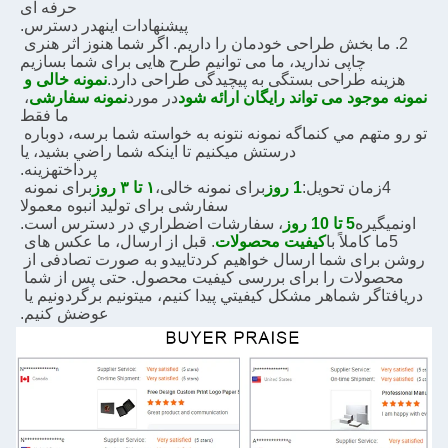
حرفه ای
پیشنهادات اینه
در دسترس.
2. ما بخش طراحی خودمان را داریم. اگر شما هنوز اثر هنری 
چاپی ندارید، ما می توانیم طرح هایی برای شما بسازیم
هزینه طراحی بستگی به پیچیدگی طراحی دارد.
نمونه خالی و 
نمونه موجود می تواند رایگان ارائه شود
در مورد
نمونه سفارشی
، 
ما فقط
تو رو متهم مي کنم
اگه نمونه نتونه به خواسته شما برسه، دوباره 
درستش ميکنيم تا اينکه شما راضي بشيد، يا
پرداخت
هزینه.
4زمان تحویل:
1 روز
برای نمونه خالی،
۱ تا ۳ روز
برای نمونه 
سفارشی برای تولید انبوه معمولا
اون
میگیره
5 تا 10 روز
، سفارشات اضطراري در دسترس است.
5ما کاملاً با
کیفیت محصولات
. قبل از ارسال، ما عکس های 
روشن برای شما ارسال خواهیم کرد
تایید
و به صورت تصادفی از 
محصولات را برای بررسی کیفیت محصول. حتی پس از شما 
دریافت
اگر شما
هر مشکل کيفيتي پيدا کنيم، ميتونيم برگردونيم يا 
عوضش کنيم.