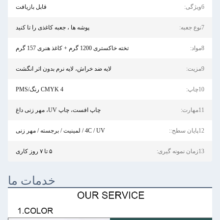
6ویژگی:
قابل بازیافت
7نوع جعبه:
پوشه ها ، جعبه کاغذی را تا کنید
8مواد:
تخته خاکستری 1200 گرم + کاغذ هنری 157 گرم
9مزیت:
لایه ضد خراش، لایه نرم بدون اثر انگشت
10چاپ:
CMYK 4 رنگ/PMS
11مهارت:
چاپ افست، چاپ UV، مهر زنی داغ
12پایان سطح::
4C / UV / لمینیت / برجسته / مهر زنی
13زمان نمونه گیری:
۵ تا ۷ روز کاری
خدمات ما