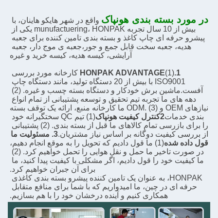
در مورد بسته بندی هونپاک
واقع در شهر هایکو هاینان، با 
بیش از 10 سال تجربه munufactuering، HONPAK یکی از 
پیشرو حرفه ای چاپ کاغذ و بسته بندی تامین کننده برای جعبه 
هدیه، جعبه سخت قابل جمع و جور،جعبه ی موج دار، جعبه 
آرایشی، کیسه هدیه، کیسه خرید و غیره
1.HONPAK ADVANTAGE
(1) کارخانه مورد بررسی 
ISO9001 با بیش از 20 دستگاه تولید، مانند دستگاه چاپ 
آفست.ماشین برش خودکار و دستگاه بسته چسب و غیره. (2) 
دهه های ما تجربه تیم تحقیق و توسعه پشتیبانی از تمام انواع 
نیازهای OEM و ODM. (3) ما کارخانه منبع، ارائه یک توقف بسته 
بندی خدمات
2کنترل کیفیت هونپاک
(1) تیم QC سختگیرانه خود 
را برای بازرسی تمام کالاهای ما قبل از بسته بندی. (2) پشتیبانی 
از بررسی کیفیت دوگانه بر اساس نیاز مشتریان.
3. مسئوليت ما 
قول داده شده
(1) ما قول دادیم که تحویل را به موقع انجام دهیم، 
در صورت تاخیر ما حمل و نقل هوایی را تحمل خواهیم کرد. (2) 
ما کیفیت خود را قول دادیم، اگر مشکلی با کیفیت پیدا کنید، ما 
برای آن جبران خواهیم کرد.
HONPAK، به عنوان یک تامین کننده پیشرو بسته بندی کاغذی 
حرفه ای در چین، ما امیدواریم که با شما برای منافع متقابل 
همکاری کنیم و آینده درخشان خود را با هم بسازیم.