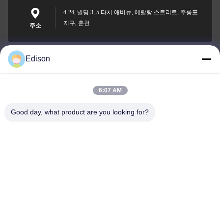
4-24, 빌딩 3, 5 타치 애비뉴, 에랄랑 스트리트, 주롱포
지구, 춘천
주소
Edison
edisonzhan666@163.com
이메일
6:07 AM
Good day, what product are you looking for?
0086-10-8299323-92
전화기
Dingneng (China) building materials Co., Ltd