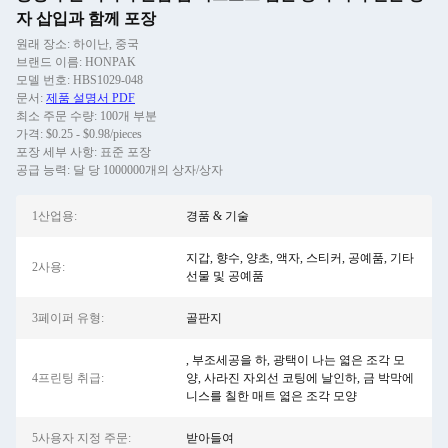
자 삽입과 함께 포장
원래 장소: 하이난, 중국
브랜드 이름: HONPAK
모델 번호: HBS1029-048
문서:
제품 설명서 PDF
최소 주문 수량: 100개 부분
가격: $0.25 - $0.98/pieces
포장 세부 사항: 표준 포장
공급 능력: 달 당 1000000개의 상자/상자
1산업용:
경품 & 기술
지갑, 향수, 양초, 액자, 스티커, 공예품, 기타
2사용:
선물 및 공예품
3페이퍼 유형:
골판지
, 부조세공을 하, 광택이 나는 엷은 조각 모
4프린팅 취급:
양, 사라진 자외선 코팅에 날인하, 금 박막에
니스를 칠한 매트 엷은 조각 모양
5사용자 지정 주문:
받아들여