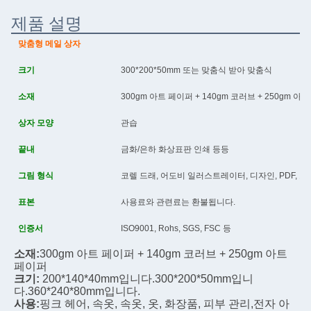
제품 설명
맞춤형 메일 상자
크기
300*200*50mm 또는 맞춤식 받아 맞춤식
소재
300gm 아트 페이퍼 + 140gm 코러브 + 250gm 아
상자 모양
관습
끝내
금화/은하 화상표판 인쇄 등등
그림 형식
코렐 드래, 어도비 일러스트레이터, 디자인, PDF, 
표본
사용료와 관련료는 환불됩니다.
인증서
ISO9001, Rohs, SGS, FSC 등
소재:
300gm 아트 페이퍼 + 140gm 코러브 + 250gm 아트 
페이퍼
크기:
200*140*40mm입니다.
300*200*50mm입니
다.
360*240*80mm입니다.
사용:
핑크 헤어, 속옷, 속옷, 옷, 화장품, 피부 관리,
전자 아