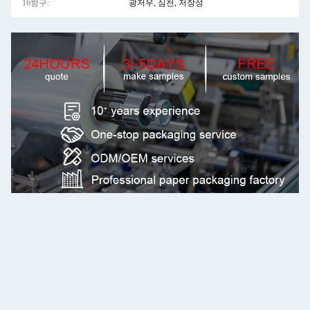
16항구:
광저우, 심천, 저장성