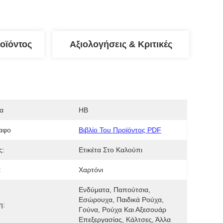
οϊόντος
Αξιολογήσεις & Κριτικές
α
HB
αφο
Βιβλίο Του Προϊόντος PDF
ς:
Ετικέτα Στο Καλούπι
:
Χαρτόνι
Ενδύματα, Παπούτσια, 
Εσώρουχα, Παιδικά Ρούχα, 
η:
Γούνα, Ρούχα Και Αξεσουάρ 
Επεξεργασίας, Κάλτσες, Άλλα 