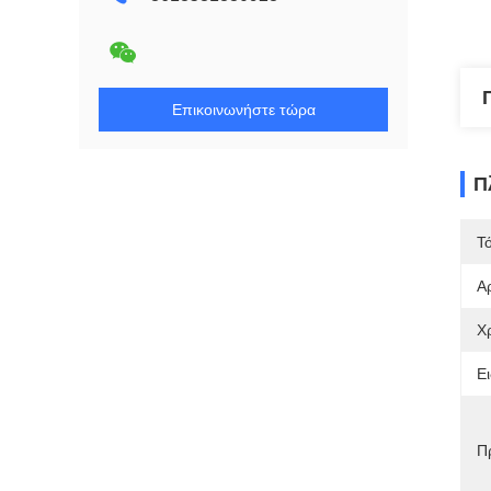
Επικοινωνήστε τώρα
Π
Τ
Α
Χ
Ει
Π