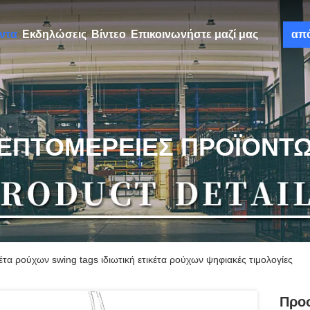
ντα
Εκδηλώσεις
Βίντεο
Επικοινωνήστε μαζί μας
απ
ΕΠΤΟΜΈΡΕΙΕΣ ΠΡΟΪΌΝΤ
α ρούχων swing tags ιδιωτική ετικέτα ρούχων ψηφιακές τιμολογίες
Προσ