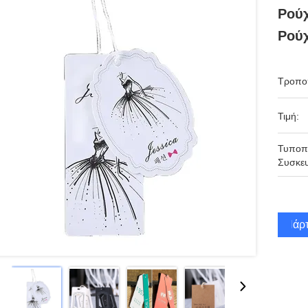
Ρούχ
Ρούχ
Τροπο
Τιμή:
Τυποπ
Συσκευ
Πάρτ