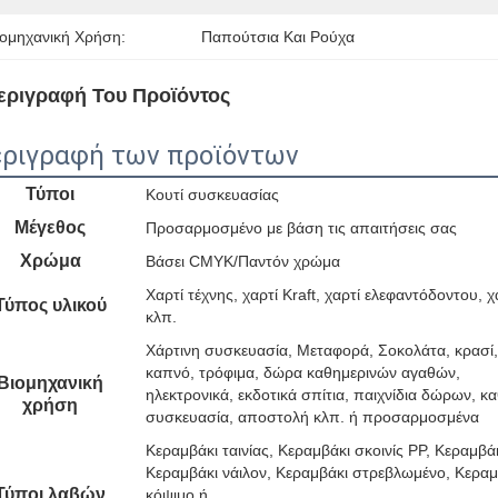
ιομηχανική Χρήση:
Παπούτσια Και Ρούχα
εριγραφή Του Προϊόντος
ριγραφή των προϊόντων
Τύποι
Κουτί συσκευασίας
Μέγεθος
Προσαρμοσμένο με βάση τις απαιτήσεις σας
Χρώμα
Βάσει CMYK/Παντόν χρώμα
Χαρτί τέχνης, χαρτί Kraft, χαρτί ελεφαντόδοντου, χ
Τύπος υλικού
κλπ.
Χάρτινη συσκευασία, Μεταφορά, Σοκολάτα, κρασί,
καπνό, τρόφιμα, δώρα καθημερινών αγαθών,
Βιομηχανική
ηλεκτρονικά, εκδοτικά σπίτια, παιχνίδια δώρων, καθ
χρήση
συσκευασία, αποστολή κλπ. ή προσαρμοσμένα
Κεραμβάκι ταινίας, Κεραμβάκι σκοινίς PP, Κεραμβά
Κεραμβάκι νάιλον, Κεραμβάκι στρεβλωμένο, Κεραμ
Τύποι λαβών
κόψιμο ή