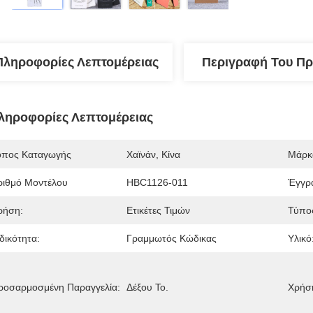
Πληροφορίες Λεπτομέρειας
Περιγραφή Του Πρ
ληροφορίες Λεπτομέρειας
όπος Καταγωγής
Χαϊνάν, Κίνα
Μάρκ
ριθμό Μοντέλου
HBC1126-011
Έγγρ
ρήση:
Ετικέτες Τιμών
Τύπο
δικότητα:
Γραμμωτός Κώδικας
Υλικό
ροσαρμοσμένη Παραγγελία:
Δέξου Το.
Χρήσ