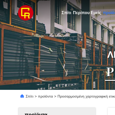
Σπίτι
Περίπου Εμείς
προϊό
Λ
Σπίτι
>
προϊόντα
>
Προσαρμοσμένη χαρτογραφική ετικέτ
προϊόντα