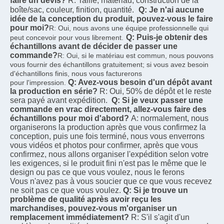
faire un devis?
R: Taille, matériau, construction de la 
boîte/sac, couleur, finition, quantité.
Q: Je n'ai aucune 
idée de la conception du produit, pouvez-vous le faire 
pour moi?
R: Oui, nous avons une équipe professionnelle qui 
Q: Puis-je obtenir des 
peut concevoir pour vous librement.
échantillons avant de décider de passer une 
commande?
R: Oui, si le matériau est commun, nous pouvons 
vous fournir des échantillons gratuitement; si vous avez besoin 
d'échantillons finis, nous vous facturerons
Q: Avez-vous besoin d'un dépôt avant 
pour l'impression.
la production en série?
R: Oui, 50% de dépôt et le reste 
sera payé avant expédition.
Q: Si je veux passer une 
commande en vrac directement, allez-vous faire des 
échantillons pour moi d'abord?
A: normalement, nous 
organiserons la production après que vous confirmez la 
conception, puis une fois terminé, nous vous enverrons
vous vidéos et photos pour confirmer, après que vous 
confirmez, nous allons organiser l'expédition selon votre
les exigences, si le produit fini n'est pas le même que le 
design ou pas ce que vous voulez, nous le ferons
Vous n'avez pas à vous soucier que ce que vous recevez 
ne soit pas ce que vous voulez.
Q: Si je trouve un 
problème de qualité après avoir reçu les 
marchandises, pouvez-vous m'organiser un 
remplacement immédiatement?
R: S'il s'agit d'un 