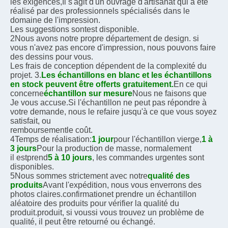
les exigences,
Il s'agit d'un ouvrage d'artisanat qui a été 
réalisé par des professionnels spécialisés dans le 
domaine de l'impression.
Les suggestions sont
est disponible.
2Nous avons notre propre département de design. si 
vous n'avez pas encore d'impression, nous pouvons faire 
des dessins pour vous.
Les frais de conception dépendent de la complexité du 
projet. 3.
Les échantillons en blanc et les échantillons 
en stock peuvent être offerts gratuitement.
En ce qui 
concerne
échantillon sur mesure
Nous ne faisons que
Je vous accuse.
Si l'échantillon ne peut pas répondre à 
votre demande, nous le refaire jusqu'à ce que vous soyez 
satisfait, ou
remboursement
le coût.
4Temps de réalisation:
1 jour
pour l'échantillon vierge,
1 à 
3 jours
Pour la production de masse, normalement
il est
prend
5 à 10 jours
, les commandes urgentes sont 
disponibles.
5Nous sommes strictement avec notre
qualité des 
produits
Avant l'expédition, nous vous enverrons des 
photos claires.
confirmation
et prendre un échantillon 
aléatoire des produits pour vérifier la qualité du 
produit.
produit, si vous
si vous trouvez un problème de 
qualité, il peut être retourné ou échangé.