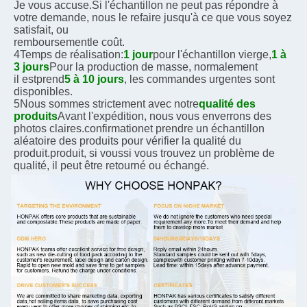
Je vous accuse.
Si l'échantillon ne peut pas répondre à 
votre demande, nous le refaire jusqu'à ce que vous soyez 
satisfait, ou
remboursement
le coût.
4Temps de réalisation:
1 jour
pour l'échantillon vierge,
1 à 
3 jours
Pour la production de masse, normalement
il est
prend
5 à 10 jours
, les commandes urgentes sont 
disponibles.
5Nous sommes strictement avec notre
qualité des 
produits
Avant l'expédition, nous vous enverrons des 
photos claires.
confirmation
et prendre un échantillon 
aléatoire des produits pour vérifier la qualité du 
produit.
produit, si vous
si vous trouvez un problème de 
qualité, il peut être retourné ou échangé.