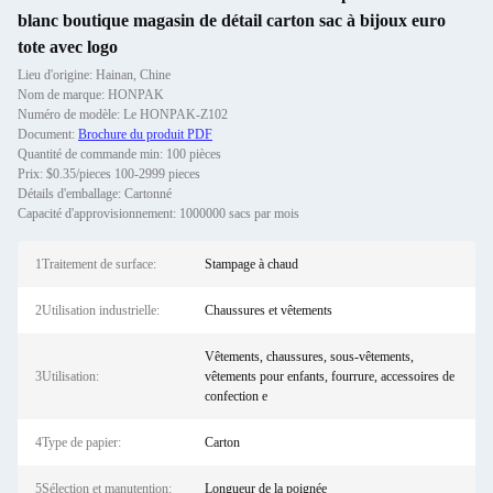
blanc boutique magasin de détail carton sac à bijoux euro
tote avec logo
Lieu d'origine: Hainan, Chine
Nom de marque: HONPAK
Numéro de modèle: Le HONPAK-Z102
Document:
Brochure du produit PDF
Quantité de commande min: 100 pièces
Prix: $0.35/pieces 100-2999 pieces
Détails d'emballage: Cartonné
Capacité d'approvisionnement: 1000000 sacs par mois
1Traitement de surface:
Stampage à chaud
2Utilisation industrielle:
Chaussures et vêtements
Vêtements, chaussures, sous-vêtements,
3Utilisation:
vêtements pour enfants, fourrure, accessoires de
confection e
4Type de papier:
Carton
5Sélection et manutention:
Longueur de la poignée