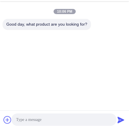
N° 4-24, bâtiment 3, n° 5 avenue de la torche, rue Erlang,
district de Jiulongpo, Chongqing
10:06 PM
Adresse
Good day, what product are you looking for?
edisonzhan666@163.com
E-mail
0086-10-8299323-92
Téléphone
Dingneng (China) building materials Co., Ltd
Obtenez Le Meilleur Prix
Discuter Maintenant
Discuter Maintenant