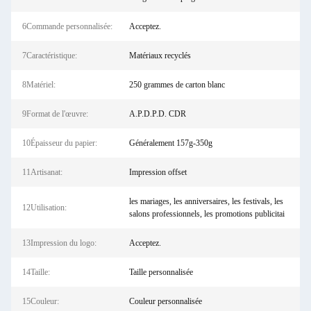
6Commande personnalisée:
Acceptez.
7Caractéristique:
Matériaux recyclés
8Matériel:
250 grammes de carton blanc
9Format de l'œuvre:
A.P.D.P.D. CDR
10Épaisseur du papier:
Généralement 157g-350g
11Artisanat:
Impression offset
les mariages, les anniversaires, les festivals, les
12Utilisation:
salons professionnels, les promotions publicitai
13Impression du logo:
Acceptez.
14Taille:
Taille personnalisée
15Couleur:
Couleur personnalisée