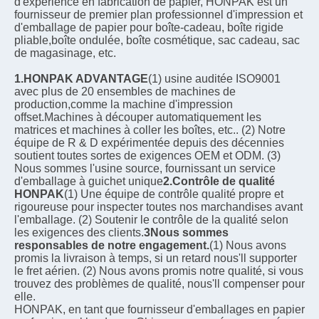
d'expérience en fabrication de papier, HONPAK est un 
fournisseur de premier plan professionnel d'impression et 
d'emballage de papier pour boîte-cadeau, boîte rigide 
pliable,boîte ondulée, boîte cosmétique, sac cadeau, sac 
de magasinage, etc.
1.HONPAK ADVANTAGE
(1) usine auditée ISO9001 
avec plus de 20 ensembles de machines de 
production,comme la machine d'impression 
offset.Machines à découper automatiquement les 
matrices et machines à coller les boîtes, etc.. (2) Notre 
équipe de R & D expérimentée depuis des décennies 
soutient toutes sortes de exigences OEM et ODM. (3) 
Nous sommes l'usine source, fournissant un service 
d'emballage à guichet unique
2.Contrôle de qualité 
HONPAK
(1) Une équipe de contrôle qualité propre et 
rigoureuse pour inspecter toutes nos marchandises avant 
l'emballage. (2) Soutenir le contrôle de la qualité selon 
les exigences des clients.
3Nous sommes 
responsables de notre engagement.
(1) Nous avons 
promis la livraison à temps, si un retard nous'll supporter 
le fret aérien. (2) Nous avons promis notre qualité, si vous 
trouvez des problèmes de qualité, nous'll compenser pour 
elle.
HONPAK, en tant que fournisseur d'emballages en papier 