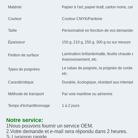
Matériel
Papier à l'art, papier kraft, carton ivoire, cart
Couleur
Couleur CMYK/Pantone
Taille
Personnalisé en fonction de vos demandes
Épaisseur
150 g, 210 g, 250 g, 300 g ou sur mesure
Lamination brillante/matte, feuille chaude e
Finition de surface
évanouissement, etc.
Le ruban de poignée, la poignée de corde en 
Types de poignées
etc.
Caractéristique
Durable, écologique, résistant aux intempérie
Méthode de transport
Par voie maritime ou aérienne
Temps d'échantillonnage
1 à 2 jours
Notre service:
1Nous pouvons fournir un service OEM.
2.Votre demande et e-mail sera répondu dans 2 heures.
3- Livraison rapide.