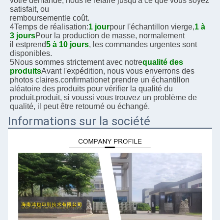
votre demande, nous le refaire jusqu'à ce que vous soyez 
satisfait, ou
remboursement
le coût.
4Temps de réalisation:
1 jour
pour l'échantillon vierge,
1 à 
3 jours
Pour la production de masse, normalement
il est
prend
5 à 10 jours
, les commandes urgentes sont 
disponibles.
5Nous sommes strictement avec notre
qualité des 
produits
Avant l'expédition, nous vous enverrons des 
photos claires.
confirmation
et prendre un échantillon 
aléatoire des produits pour vérifier la qualité du 
produit.
produit, si vous
si vous trouvez un problème de 
qualité, il peut être retourné ou échangé.
Informations sur la société