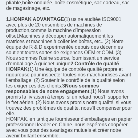
pliable,boîte ondulée, boîte cosmétique, sac cadeau, sac 
de magasinage, etc.
1.HONPAK ADVANTAGE
(1) usine auditée ISO9001 
avec plus de 20 ensembles de machines de 
production,comme la machine d'impression 
offset.Machines à découper automatiquement les 
matrices et machines à coller les boîtes, etc.. (2) Notre 
équipe de R & D expérimentée depuis des décennies 
soutient toutes sortes de exigences OEM et ODM. (3) 
Nous sommes l'usine source, fournissant un service 
d'emballage à guichet unique
2.Contrôle de qualité 
HONPAK
(1) Une équipe de contrôle qualité propre et 
rigoureuse pour inspecter toutes nos marchandises avant 
l'emballage. (2) Soutenir le contrôle de la qualité selon 
les exigences des clients.
3Nous sommes 
responsables de notre engagement.
(1) Nous avons 
promis la livraison à temps, si un retard nous'll supporter 
le fret aérien. (2) Nous avons promis notre qualité, si vous 
trouvez des problèmes de qualité, nous'll compenser pour 
elle.
HONPAK, en tant que fournisseur d'emballages en papier 
professionnel leader en Chine, nous espérons coopérer 
avec vous pour des avantages mutuels et créer notre 
avenir brillant ensemble.