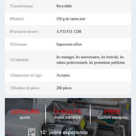
7Caractéristique:
Recyclable
8Matériel:
250 g de carton noir
9Format de l'œuvre:
A.P.D.P.D. CDR
10Artisanat:
Impression offset
les mariages, les anniversaires, les festivals, les
11Utilisation:
salons professionnels, les promotions publicitai
12Impression du logo:
Acceptez.
13Nombre de pièces:
200 pièces