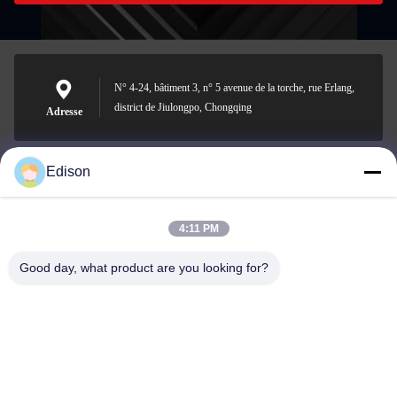
N° 4-24, bâtiment 3, n° 5 avenue de la torche, rue Erlang,
district de Jiulongpo, Chongqing
Adresse
Edison
edisonzhan666@163.com
E-mail
4:11 PM
Good day, what product are you looking for?
0086-10-8299323-92
Téléphone