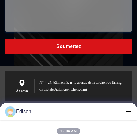
Soumettez
N° 4-24, bâtiment 3, n° 5 avenue de la torche, rue Erlang,
district de Jiulongpo, Chongqing
Adresse
Edison
edisonzhan666@163.com
E-mail
12:04 AM