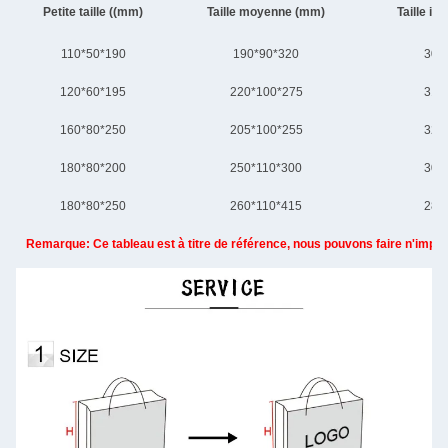
Petite taille ((mm)
Taille moyenne (mm)
Taille i
110*50*190
190*90*320
300
120*60*195
220*100*275
310
160*80*250
205*100*255
320
180*80*200
250*110*300
305
180*80*250
260*110*415
280
Remarque: Ce tableau est à titre de référence, nous pouvons faire n'import