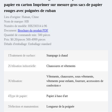
papier en carton Imprimer sur mesure gros sacs de papier
rouges avec poignées de ruban
Lieu d'origine: Hainan, Chine
Nom de marque: HB
Numéro de modèle: HB230314 à 96
Document:
Brochure du produit PDF
Quantité de commande min: 500 pièces
Prix: $0.20/pieces 500-4999 pieces
Détails d'emballage: Emballage standard
1Traitement de surface:
Stampage à chaud
2Utilisation industrielle:
Chaussures et vêtements
Vêtements, chaussures, sous-vêtements,
3Utilisation:
vêtements pour enfants, fourrure, accessoires de
confection e
4Type de papier:
Papier à base d'art
5Sélection et manutention:
Longueur de la poignée