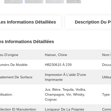
Les Informations Détaillées
Description Du P
es Informations Détaillées
eu D'origine
Hainan, Chine
Nom 
uméro De Modèle
HB230615 À 239
Docu
Impression À L'aide D'une 
raitement De Surface:
Utilis
Imprimante
Jus, Bière, Tequila, Vodka, 
ilisation:
Champagne, Vin, Whisky, 
Type 
Cognac
lection Et Manutention:
Longueur De La Poignée
Comm