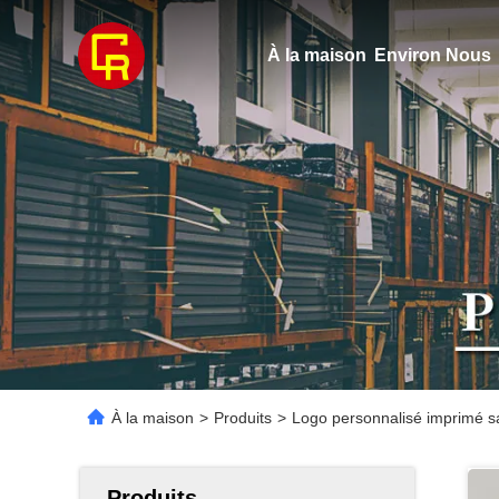
À la maison
Environ Nous
À la maison
>
Produits
>
Logo personnalisé imprimé s
Produits