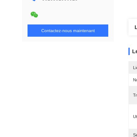
Contactez-nous maintenant
L
Li
N
T
Ut
Sé