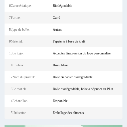
6Caractéristique:
Biodégradable
7Forme:
Carré
8Type de boîte:
Autres
9Matériel:
Papeterie à base de kraft
10Le logo:
Acceptez l'impression du logo personnalisé
11Couleur:
Brun, blanc
12Nom du produit:
Boîte en papier biodégradable
13Le mot clé:
Boîte biodégradable, boîte à déjeuner en PLA
14Échantillon:
Disponible
15Utilisation:
Emballage des aliments