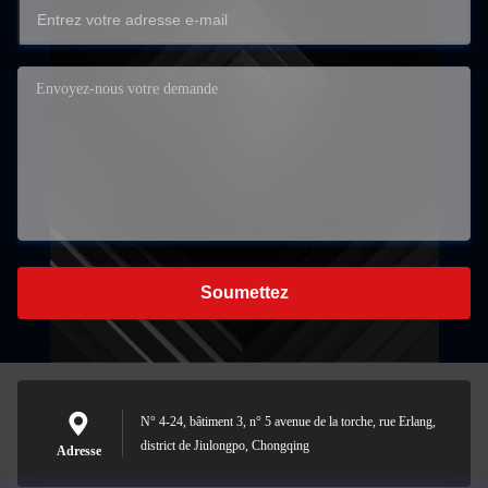
Soumettez
N° 4-24, bâtiment 3, n° 5 avenue de la torche, rue Erlang,
district de Jiulongpo, Chongqing
Adresse