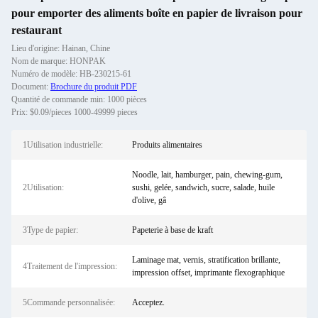
pour emporter des aliments boîte en papier de livraison pour
restaurant
Lieu d'origine: Hainan, Chine
Nom de marque: HONPAK
Numéro de modèle: HB-230215-61
Document:
Brochure du produit PDF
Quantité de commande min: 1000 pièces
Prix: $0.09/pieces 1000-49999 pieces
1Utilisation industrielle:
Produits alimentaires
Noodle, lait, hamburger, pain, chewing-gum,
2Utilisation:
sushi, gelée, sandwich, sucre, salade, huile
d'olive, gâ
3Type de papier:
Papeterie à base de kraft
Laminage mat, vernis, stratification brillante,
4Traitement de l'impression:
impression offset, imprimante flexographique
5Commande personnalisée:
Acceptez.