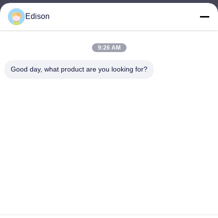
Edison
edisonzhan666@163.com
E-mail
9:26 AM
Good day, what product are you looking for?
0086-10-8299323-92
Téléphone
Dingneng (China) building materials Co., Ltd