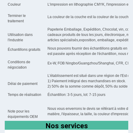
Couleur
L'impression en lithographie CMYK, l'impression en c
Terminer le
La couleur de la couche est la couleur de la couche 
traitement
Papeterie Emballage, Expédition, Chocolat, vin, cosmé
Utilisation dans
cadeaux produits de tous les jours, électronique, mai
l'industrie
articles spécialisés,exposition, emballage, expédition,
Nous pouvons fournir des échantillons gratuits en sto
Échantillons gratuits
est passée après réception de l'échantillon, nous reto
Conditions de
Ex-W, FOB Ningbo/Guangzhou/Shanghai, CFR, CIF
négociation
L'établissement est situé dans une région de l'Est de 
1) Paiement intégral des marchandises en stock.
Délai de paiement
2) 50% de la somme comme dépôt, 50% du solde doit
Temps de réalisation
Échantillon: 3-5 jours, lot: 7-15 jours
Nous vous enverrons le devis se référant à votre deman
Note pour les
matière, l'épaisseur, la taille, la couleur d'impression
équipements OEM
Nos services