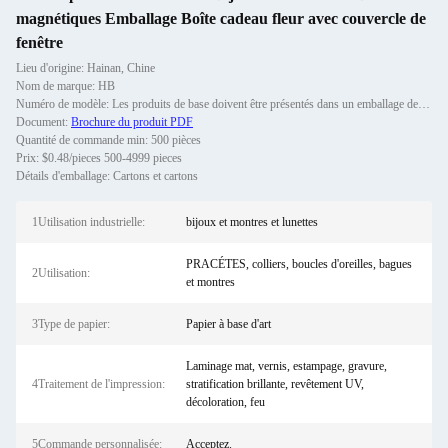
magnétiques Emballage Boîte cadeau fleur avec couvercle de
fenêtre
Lieu d'origine: Hainan, Chine
Nom de marque: HB
Numéro de modèle: Les produits de base doivent être présentés dans un emballage de qualité supérieure.
Document:
Brochure du produit PDF
Quantité de commande min: 500 pièces
Prix: $0.48/pieces 500-4999 pieces
Détails d'emballage: Cartons et cartons
1Utilisation industrielle:
bijoux et montres et lunettes
PRACÉTES, colliers, boucles d'oreilles, bagues
2Utilisation:
et montres
3Type de papier:
Papier à base d'art
Laminage mat, vernis, estampage, gravure,
4Traitement de l'impression:
stratification brillante, revêtement UV,
décoloration, feu
5Commande personnalisée:
Acceptez.