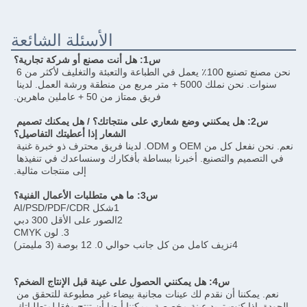
الأسئلة الشائعة
س1: هل أنت مصنع أو شركة تجارية؟
نحن مصنع تصنيع 100٪ يعمل في الطباعة والتعبئة والتغليف لأكثر من 6 
سنوات. نحن نملك 5000 + متر مربع من منطقة ورشة العمل. لدينا 
فريق ممتاز من 50 + عاملين ماهرين.
س2: هل يمكنني وضع شعاري على منتجاتك؟ / هل يمكنك تصميم 
الشعار إذا أعطيتك التفاصيل؟
نعم. نحن نفعل كل من OEM و ODM. لدينا فريق محترف ذو خبرة غنية 
في التصميم والتصنيع. أخبرنا ببساطة بأفكارك وسنساعدك في تنفيذها 
إلى منتجات مثالية.
س3: ما هي متطلبات الأعمال الفنية؟
1شكل AI/PSD/PDF/CDR
2الصور على الأقل 300 دبي
3. لون CMYK
4نزيف كامل من كل جانب حوالي 0. 12 بوصة (3 مليمتر)
س4: هل يمكنني الحصول على عينة قبل الإنتاج الضخم؟
نعم. يمكننا أن نقدم لك عينات مجانية بيضاء غير مطبوعة للتحقق من 
جودة. إذا كنت تريد عينة مخصصة، يمكننا أيضا أن تنتج وفقا لمتطلباتك.