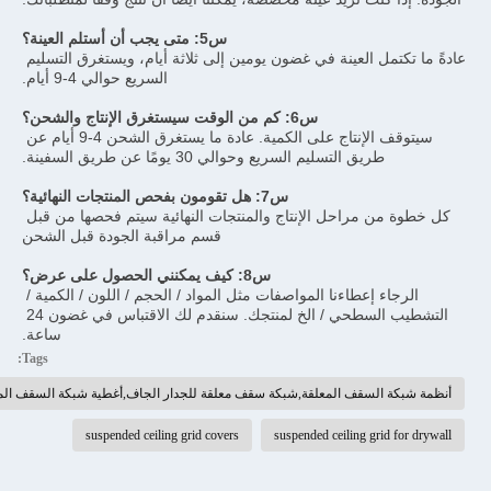
س5: متى يجب أن أستلم العينة؟
عادةً ما تكتمل العينة في غضون يومين إلى ثلاثة أيام، ويستغرق التسليم 
السريع حوالي 4-9 أيام.
س6: كم من الوقت سيستغرق الإنتاج والشحن؟
سيتوقف الإنتاج على الكمية. عادة ما يستغرق الشحن 4-9 أيام عن 
طريق التسليم السريع وحوالي 30 يومًا عن طريق السفينة.
س7: هل تقومون بفحص المنتجات النهائية؟
كل خطوة من مراحل الإنتاج والمنتجات النهائية سيتم فحصها من قبل 
قسم مراقبة الجودة قبل الشحن
س8: كيف يمكنني الحصول على عرض؟
الرجاء إعطاءنا المواصفات مثل المواد / الحجم / اللون / الكمية / 
التشطيب السطحي / الخ لمنتجك. سنقدم لك الاقتباس في غضون 24 
ساعة.
Tags:
نظمة شبكة السقف المعلقة,شبكة سقف معلقة للجدار الجاف,أغطية شبكة السقف المعلقة
suspended ceiling grid covers
suspended ceiling grid for drywal